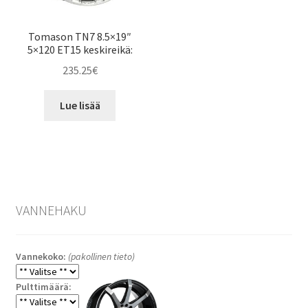
Tomason TN7 8.5×19″
5×120 ET15 keskireikä:
235.25
€
Lue lisää
VANNEHAKU
Vannekoko:
(pakollinen tieto)
Pulttimäärä: