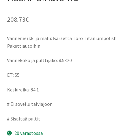
208.73
€
Vannemerkki ja malli: Barzetta Toro Titaniumpolish
Pakettiautoihin
Vannekoko ja pulttijako: 8.5×20
ET: 55
Keskireikä: 84.1
# Ei sovellu talviajoon
# Sisältää pultit
20 varastossa