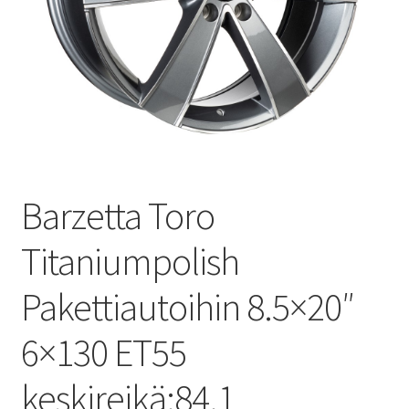
Barzetta Toro
Titaniumpolish
Pakettiautoihin 8.5×20″
6×130 ET55
keskireikä:84.1