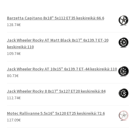
Barzetta Capitano 8x18" 5x112 ET35 keskireikä:66.6
128.74
€
Jack Wheeler Rocky AT Matt Black 8x17" 6x139.7 ET-20
keskireikä:110
109.74
€
Jack Wheeler Rocky AT 10x15" 6x139.7 ET-44 keskireikä:110
80.73
€
Jack Wheeler Rocky 8 8x17" 5x127 ET20 keskireikä:84
112.74
€
Motec Rallivanne 5.5x16" 5x120 ET25 keskireikä:72.6
127.09
€