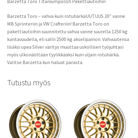
Barzetta Toro Titaniumpolish Pakettiautoihin
Barzetta Toro – vahva kuin rotuhärkäUUTUUS 20″ vanne
MB Sprinteriin ja VW Crafteriin! Barzetta Toro on
pakettiautoihin suunniteltu vahva vanne suurella 1250 kg
kantavuudella, eli sallii 2500 kg akselipainon. Vahvuutensa
lisäksi upea Silver väritys muuttaa uskollisen työjuhtasi
myös ulkonäöltään tyylikkääksi kuin uljain rotuhärkä.
Valitse Barzetta kun haluat parasta.
Tutustu myös