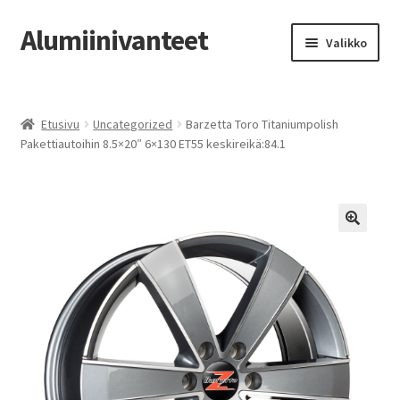
Alumiinivanteet
Siirry
Siirry
Valikko
navigointiin
sisältöön
Etusivu
Etusivu
Uncategorized
Barzetta Toro Titaniumpolish
Kauppa
Pakettiautoihin 8.5×20″ 6×130 ET55 keskireikä:84.1
Oma tili
Tilausohjeet
Vanteiden osto-opas
Auton renkaat
Yhteystiedot