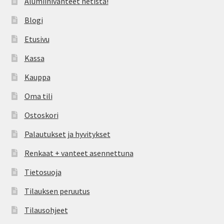
Alumiinivanteet netistä!
Blogi
Etusivu
Kassa
Kauppa
Oma tili
Ostoskori
Palautukset ja hyvitykset
Renkaat + vanteet asennettuna
Tietosuoja
Tilauksen peruutus
Tilausohjeet