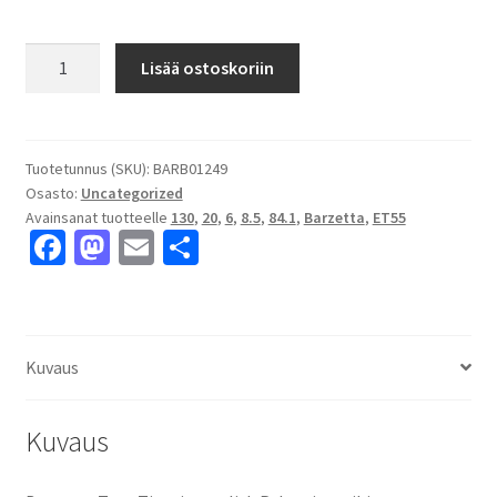
Barzetta
Lisää ostoskoriin
Toro
Titaniumpolish
Pakettiautoihin
8.5x20"
Tuotetunnus (SKU):
BARB01249
Osasto:
Uncategorized
6x130
Avainsanat tuotteelle
130
,
20
,
6
,
8.5
,
84.1
,
Barzetta
,
ET55
ET55
Fa
M
E
S
keskireikä:84.1
ce
as
m
h
määrä
b
to
ai
ar
o
d
l
e
Kuvaus
o
o
k
n
Kuvaus