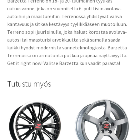
Barzetta Terreno on 18- ja 20-tuumainen tyylikäs
uutuusvanne, joka on suunniteltu 6-pulttisiin avolava-
autoihin ja maastureihin. Terrenossa yhdistyvät vahva
kantavuus ja sitkeä kestävyys tyylikkääseen muotoiluun.
Terreno sopii juuri sinulle, joka haluat korostaa avolava-
autosi tai maasturisi arvokkuutta sekä samalla saada
kaikki hyödyt modernista vanneteknologiasta. Barzetta
Terrenossa on armotonta potkua ja upeaa näyttävyyttä.
Get it right now! Valitse Barzetta kun vaadit parasta!
Tutustu myös