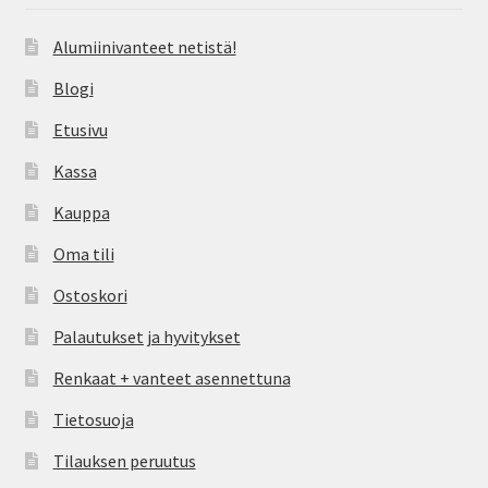
Alumiinivanteet netistä!
Blogi
Etusivu
Kassa
Kauppa
Oma tili
Ostoskori
Palautukset ja hyvitykset
Renkaat + vanteet asennettuna
Tietosuoja
Tilauksen peruutus