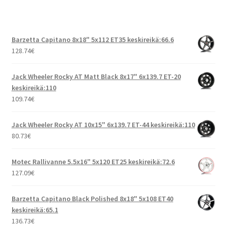
Barzetta Capitano 8x18" 5x112 ET35 keskireikä:66.6
128.74
€
Jack Wheeler Rocky AT Matt Black 8x17" 6x139.7 ET-20
keskireikä:110
109.74
€
Jack Wheeler Rocky AT 10x15" 6x139.7 ET-44 keskireikä:110
80.73
€
Motec Rallivanne 5.5x16" 5x120 ET25 keskireikä:72.6
127.09
€
Barzetta Capitano Black Polished 8x18" 5x108 ET40
keskireikä:65.1
136.73
€