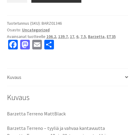
Terreno
MattBlack
7.5x17"
6x139.7
Tuotetunnus (SKU):
BARZ01346
Osasto:
Uncategorized
ET35
Avainsanat tuotteelle
106.2
,
139.7
,
17
,
6
,
7.5
,
Barzetta
,
ET35
keskireikä:106.2
Fa
M
E
S
määrä
ce
as
m
h
b
to
ai
ar
o
d
l
e
Kuvaus
o
o
k
n
Kuvaus
Barzetta Terreno MattBlack
Barzetta Terreno – tyyliä ja vahvaa kantavuutta