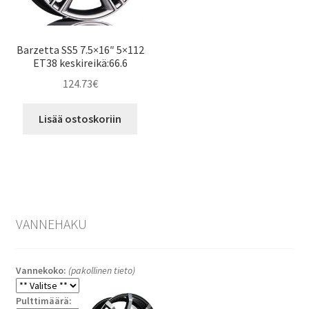
Barzetta SS5 7.5×16″ 5×112
ET38 keskireikä:66.6
124.73
€
Lisää ostoskoriin
VANNEHAKU
Vannekoko:
(pakollinen tieto)
Pulttimäärä: