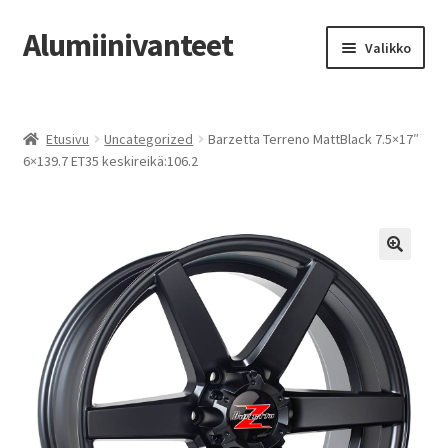
Alumiinivanteet
Siirry
Siirry
Valikko
navigointiin
sisältöön
Etusivu
Etusivu
Uncategorized
Barzetta Terreno MattBlack 7.5×17″
Kauppa
6×139.7 ET35 keskireikä:106.2
Oma tili
Tilausohjeet
Vanteiden osto-opas
Auton renkaat
Yhteystiedot