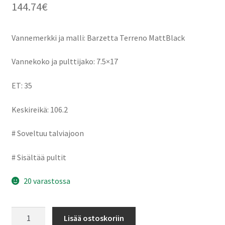
144.74
€
Vannemerkki ja malli: Barzetta Terreno MattBlack
Vannekoko ja pulttijako: 7.5×17
ET: 35
Keskireikä: 106.2
# Soveltuu talviajoon
# Sisältää pultit
20 varastossa
Barzetta
Lisää ostoskoriin