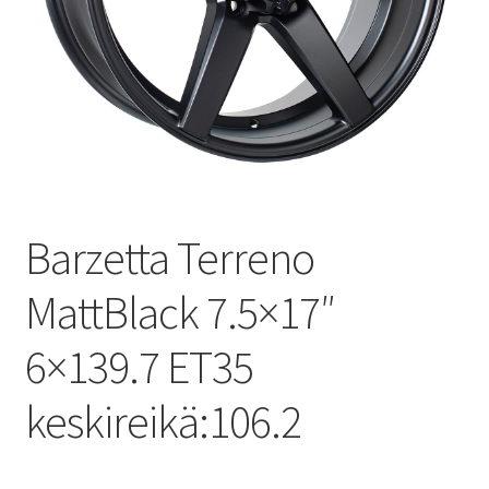
Barzetta Terreno
MattBlack 7.5×17″
6×139.7 ET35
keskireikä:106.2