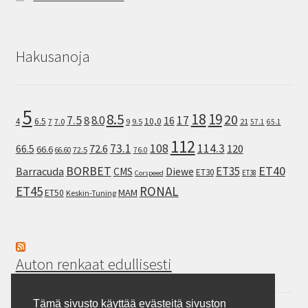
Hakusanoja
5
8.5
18
19
20
7.5
8.0
17
8
16
10,0
4
6.5
7
7.0
9
9.5
21
57.1
65.1
112
73.1
108
114.3
72.6
120
66.5
66.6
72.5
66.60
76.0
ET40
BORBET
ET35
Barracuda
CMS
Diewe
ET30
ET38
Corspeed
ET45
RONAL
MAM
ET50
Keskin-Tuning
Auton renkaat edullisesti
Tämä sivusto käyttää evästeitä sivuston