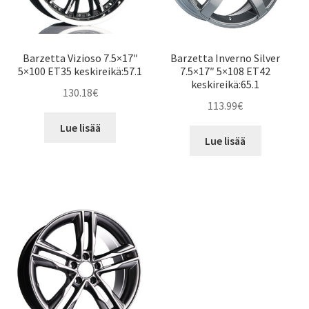
Barzetta Vizioso 7.5×17″
Barzetta Inverno Silver
5×100 ET35 keskireikä:57.1
7.5×17″ 5×108 ET42
keskireikä:65.1
130.18
€
113.99
€
Lue lisää
Lue lisää