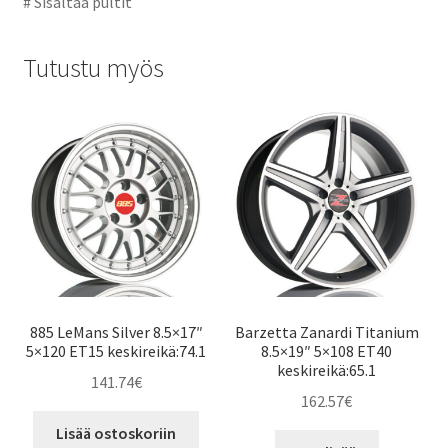
# Sisältää pultit
Tutustu myös
885 LeMans Silver 8.5×17″
Barzetta Zanardi Titanium
5×120 ET15 keskireikä:74.1
8.5×19″ 5×108 ET40
keskireikä:65.1
141.74
€
162.57
€
Lisää ostoskoriin