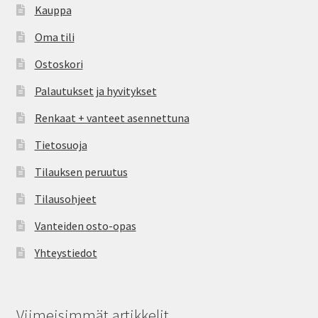
Kauppa
Oma tili
Ostoskori
Palautukset ja hyvitykset
Renkaat + vanteet asennettuna
Tietosuoja
Tilauksen peruutus
Tilausohjeet
Vanteiden osto-opas
Yhteystiedot
Viimeisimmät artikkelit