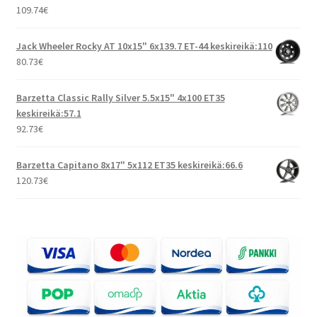
109.74
€
Jack Wheeler Rocky AT 10x15" 6x139.7 ET-44 keskireikä:110
80.73
€
Barzetta Classic Rally Silver 5.5x15" 4x100 ET35
keskireikä:57.1
92.73
€
Barzetta Capitano 8x17" 5x112 ET35 keskireikä:66.6
120.73
€