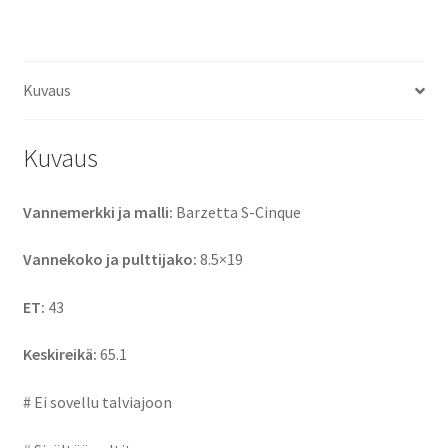
ce
as
m
h
b
to
ai
ar
o
d
l
e
Kuvaus
o
o
k
n
Kuvaus
Vannemerkki ja malli:
Barzetta S-Cinque
Vannekoko ja pulttijako:
8.5×19
ET:
43
Keskireikä:
65.1
# Ei sovellu talviajoon