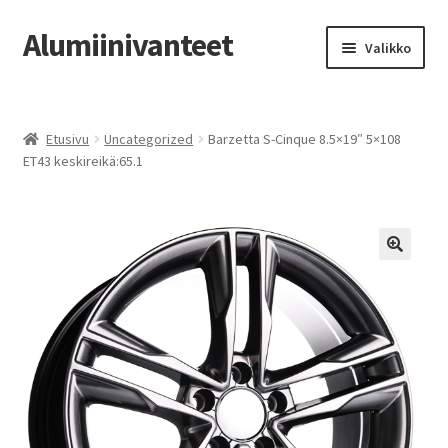
Alumiinivanteet
Siirry
Siirry
Valikko
navigointiin
sisältöön
Etusivu
Etusivu
Uncategorized
Barzetta S-Cinque 8.5×19″ 5×108
Kauppa
ET43 keskireikä:65.1
Oma tili
Tilausohjeet
Vanteiden osto-opas
Auton renkaat
Yhteystiedot