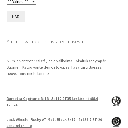
HAE
Alumiinivanteet netistä edullisesti
Alumiinivanteet netistä, laaja valikoima. Toimitukset ympäri
Suomen. Katso vanteiden
osto-opas
. Kysy tarvittaessa,
neuvomme
mielellämme.
Barzetta Capitano 8x18" 5x112 ET35 keskireikä:66.6
128.74
€
Jack Wheeler Rocky AT Matt Black 8x17" 6x139.7 ET-20
keskireikä:110