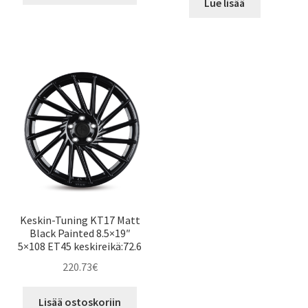
Lue lisää
Keskin-Tuning KT17 Matt
Black Painted 8.5×19″
5×108 ET45 keskireikä:72.6
220.73
€
Lisää ostoskoriin