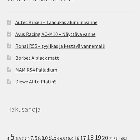
Autec Brixen – Laadukas alumiinivanne
Avus Racing AC-M10 – Näyttävä vanne
Ronal R55 – tyylikäs ja kestävä vannemalli
Borbet A black matt
MAM RS4 Palladium
Diewe Alito PlatinS
Hakusanoja
5
8.5
18
19
20
7.5
8.0
17
8
16
10,0
4
6.5
7
7.0
9
9.5
21
57.1
65.1