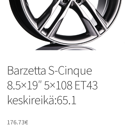
Barzetta S-Cinque
8.5×19″ 5×108 ET43
keskireikä:65.1
176.73
€