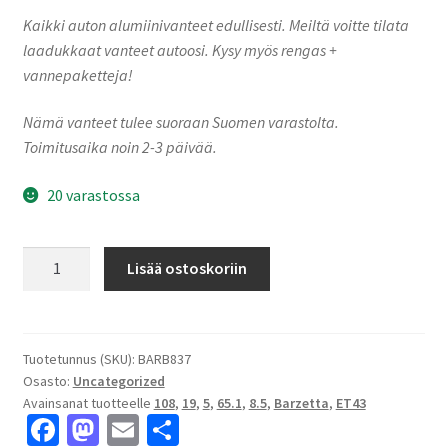
Kaikki auton alumiinivanteet edullisesti. Meiltä voitte tilata
laadukkaat vanteet autoosi. Kysy myös rengas +
vannepaketteja!
Nämä vanteet tulee suoraan Suomen varastolta.
Toimitusaika noin 2-3 päivää.
20 varastossa
Barzetta
Lisää ostoskoriin
S-
Cinque
8.5x19"
5x108
Tuotetunnus (SKU):
BARB837
Osasto:
Uncategorized
ET43
Avainsanat tuotteelle
108
,
19
,
5
,
65.1
,
8.5
,
Barzetta
,
ET43
keskireikä:65.1
Fa
M
E
S
määrä