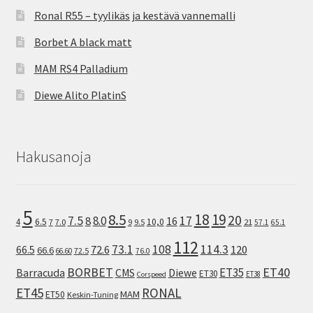
Ronal R55 – tyylikäs ja kestävä vannemalli
Borbet A black matt
MAM RS4 Palladium
Diewe Alito PlatinS
Hakusanoja
5
8.5
18
19
20
7.5
8.0
17
8
16
10,0
4
6.5
7
7.0
9
9.5
21
57.1
65.1
112
73.1
108
114.3
72.6
120
66.5
66.6
72.5
66.60
76.0
ET40
BORBET
ET35
Barracuda
CMS
Diewe
ET30
ET38
Corspeed
ET45
RONAL
MAM
ET50
Keskin-Tuning