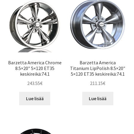
Barzetta America Chrome
Barzetta America
8.5×20″ 5×120 ET35
Titanium LipPolish 8.5×20″
keskireikä:74.1
5×120 ET35 keskireikä:74.1
243.55
€
211.15
€
Lue lisää
Lue lisää