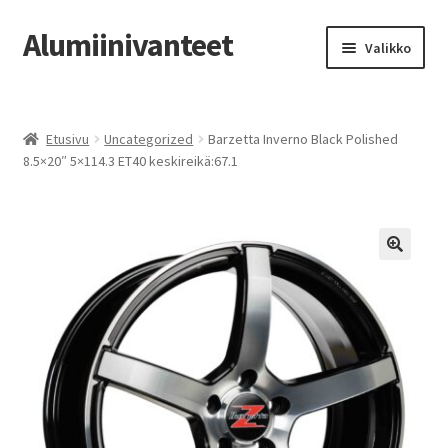
Alumiinivanteet
Siirry
Siirry
Valikko
navigointiin
sisältöön
Etusivu
Etusivu
Uncategorized
Barzetta Inverno Black Polished
Kauppa
8.5×20″ 5×114.3 ET40 keskireikä:67.1
Oma tili
Tilausohjeet
Vanteiden osto-opas
Auton renkaat
Yhteystiedot