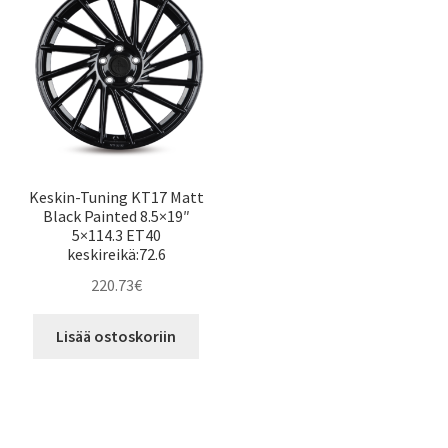
Keskin-Tuning KT17 Matt
Black Painted 8.5×19″
5×114.3 ET40
keskireikä:72.6
220.73
€
Lisää ostoskoriin