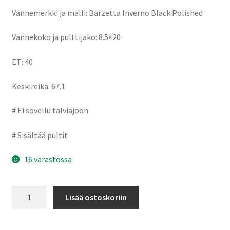
Vannemerkki ja malli: Barzetta Inverno Black Polished
Vannekoko ja pulttijako: 8.5×20
ET: 40
Keskireikä: 67.1
# Ei sovellu talviajoon
# Sisältää pultit
16 varastossa
Barzetta
Lisää ostoskoriin
Inverno
Black