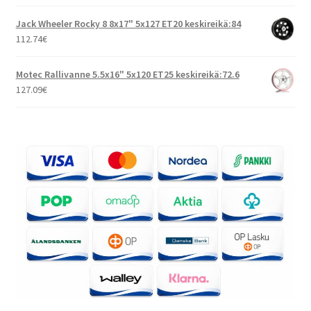
Jack Wheeler Rocky 8 8x17" 5x127 ET20 keskireikä:84
112.74
€
Motec Rallivanne 5.5x16" 5x120 ET25 keskireikä:72.6
127.09
€