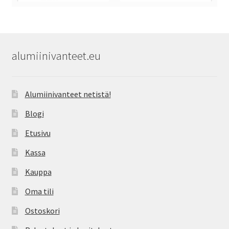
alumiinivanteet.eu
Alumiinivanteet netistä!
Blogi
Etusivu
Kassa
Kauppa
Oma tili
Ostoskori