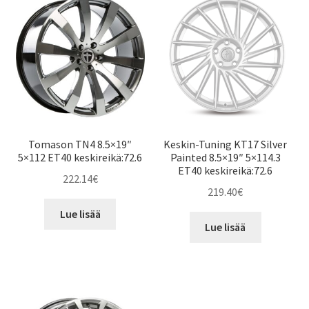
Tomason TN4 8.5×19″
Keskin-Tuning KT17 Silver
5×112 ET40 keskireikä:72.6
Painted 8.5×19″ 5×114.3
ET40 keskireikä:72.6
222.14
€
219.40
€
Lue lisää
Lue lisää