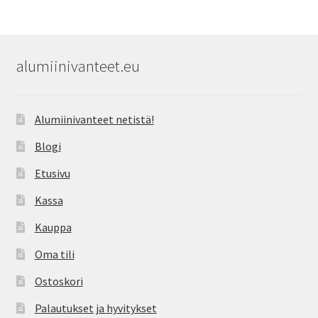
alumiinivanteet.eu
Alumiinivanteet netistä!
Blogi
Etusivu
Kassa
Kauppa
Oma tili
Ostoskori
Palautukset ja hyvitykset