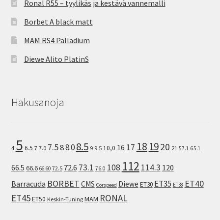
Ronal R55 – tyylikäs ja kestävä vannemalli
Borbet A black matt
MAM RS4 Palladium
Diewe Alito PlatinS
Hakusanoja
5
8.5
18
19
20
7.5
8.0
17
8
16
10,0
4
6.5
7
7.0
9
9.5
21
57.1
65.1
112
73.1
108
114.3
72.6
120
66.5
66.6
72.5
66.60
76.0
ET40
BORBET
ET35
Barracuda
CMS
Diewe
ET30
ET38
Corspeed
ET45
RONAL
MAM
ET50
Keskin-Tuning