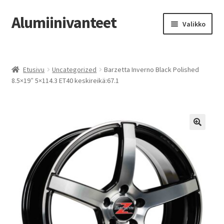
Alumiinivanteet
Siirry
Siirry
Valikko
navigointiin
sisältöön
Etusivu
Etusivu
Uncategorized
Barzetta Inverno Black Polished
Kauppa
8.5×19″ 5×114.3 ET40 keskireikä:67.1
Oma tili
Tilausohjeet
Vanteiden osto-opas
Auton renkaat
Yhteystiedot