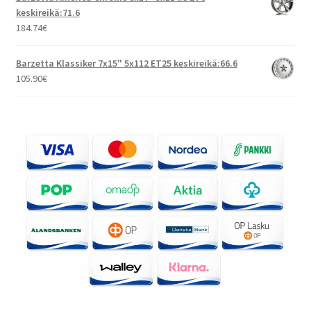
keskireikä:71.6
184.74
€
Barzetta Klassiker 7x15" 5x112 ET25 keskireikä:66.6
105.90
€