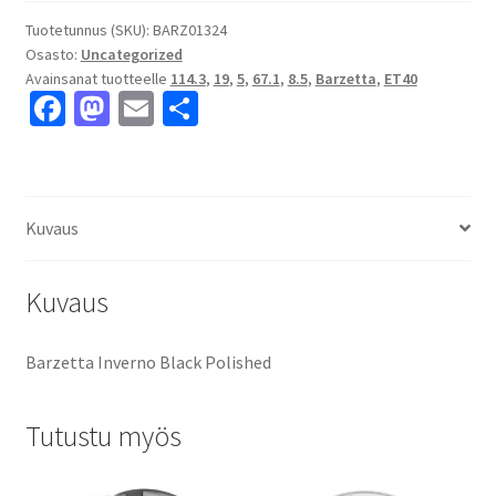
Polished
8.5x19"
Tuotetunnus (SKU):
BARZ01324
Osasto:
Uncategorized
5x114.3
Avainsanat tuotteelle
114.3
,
19
,
5
,
67.1
,
8.5
,
Barzetta
,
ET40
ET40
Fa
M
E
S
keskireikä:67.1
ce
as
m
h
määrä
b
to
ai
ar
o
d
l
e
Kuvaus
o
o
k
n
Kuvaus
Barzetta Inverno Black Polished
Tutustu myös