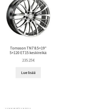
Tomason TN7 8.5×19″
5×120 ET15 keskireikä:
235.25
€
Lue lisää