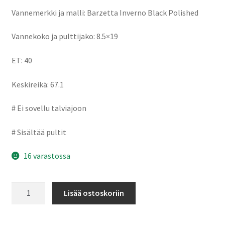
Vannemerkki ja malli: Barzetta Inverno Black Polished
Vannekoko ja pulttijako: 8.5×19
ET: 40
Keskireikä: 67.1
# Ei sovellu talviajoon
# Sisältää pultit
16 varastossa
Barzetta
Lisää ostoskoriin
Inverno
Black