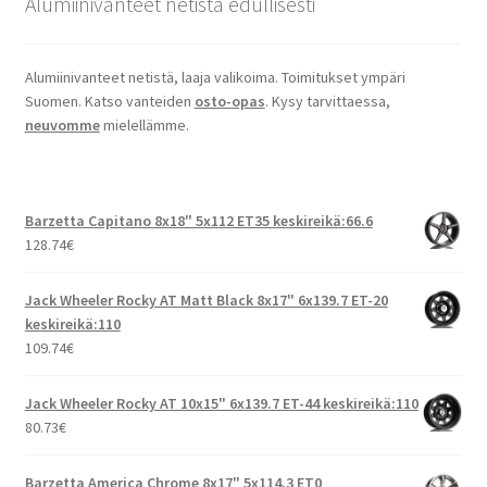
Alumiinivanteet netistä edullisesti
Alumiinivanteet netistä, laaja valikoima. Toimitukset ympäri
Suomen. Katso vanteiden
osto-opas
. Kysy tarvittaessa,
neuvomme
mielellämme.
Barzetta Capitano 8x18" 5x112 ET35 keskireikä:66.6
128.74
€
Jack Wheeler Rocky AT Matt Black 8x17" 6x139.7 ET-20
keskireikä:110
109.74
€
Jack Wheeler Rocky AT 10x15" 6x139.7 ET-44 keskireikä:110
80.73
€
Barzetta America Chrome 8x17" 5x114.3 ET0