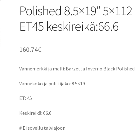
Polished 8.5×19″ 5×112
ET45 keskireikä:66.6
160.74
€
Vannemerkki ja malli: Barzetta Inverno Black Polished
Vannekoko ja pulttijako: 8.5×19
ET: 45
Keskireikä: 66.6
# Ei sovellu talviajoon