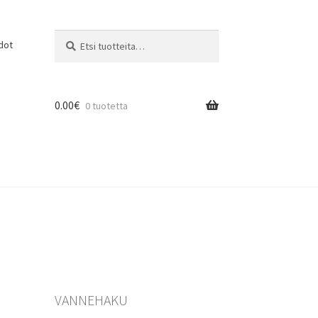
Etsi:
Haku
dot
0.00
€
0 tuotetta
VANNEHAKU