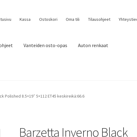
tusivu
Kassa
Ostoskori
Oma tili
Tilausohjeet
Yhteystie
ohjeet
Vanteiden osto-opas
Auton renkaat
ck Polished 8.5×19″ 5×112 ET45 keskireikä:66.6
Barzetta Inverno Black