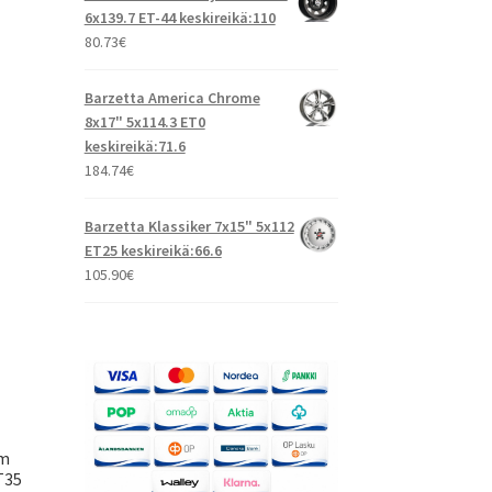
6x139.7 ET-44 keskireikä:110
80.73
€
Barzetta America Chrome
8x17" 5x114.3 ET0
keskireikä:71.6
184.74
€
Barzetta Klassiker 7x15" 5x112
ET25 keskireikä:66.6
105.90
€
um
T35