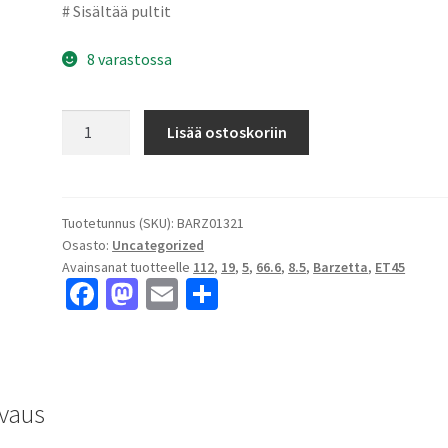
# Sisältää pultit
8 varastossa
Barzetta
Lisää ostoskoriin
Inverno
Black
Polished
8.5x19"
Tuotetunnus (SKU):
BARZ01321
Osasto:
Uncategorized
5x112
Avainsanat tuotteelle
112
,
19
,
5
,
66.6
,
8.5
,
Barzetta
,
ET45
ET45
Fa
M
E
S
keskireikä:66.6
ce
as
m
h
määrä
b
to
ai
ar
o
d
l
e
vaus
o
o