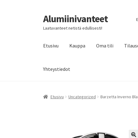
Alumiinivanteet
Siirry
Siirry
E
navigointiin
sisältöön
Laatuvanteet netistä edullisesti!
Etusivu
Kauppa
Oma tili
Tilaus
Yhteystiedot
Etusivu
Uncategorized
Barzetta Inverno Bla