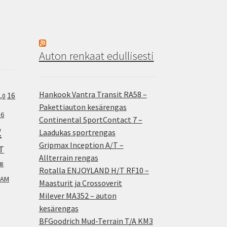
Auton renkaat edullisesti
Hankook Vantra Transit RA58 –
16
,0
Pakettiauton kesärengas
.6
Continental SportContact 7 –
2
Laadukas sportrengas
Gripmax Inception A/T –
T
Allterrain rengas
38
Rotalla ENJOYLAND H/T RF10 –
AM
Maasturit ja Crossoverit
Milever MA352 – auton
kesärengas
BFGoodrich Mud-Terrain T/A KM3