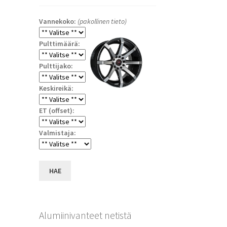
Vannekoko:
(pakollinen tieto)
Pulttimäärä:
Pulttijako:
Keskireikä:
ET (offset):
Valmistaja:
HAE
Alumiinivanteet netistä