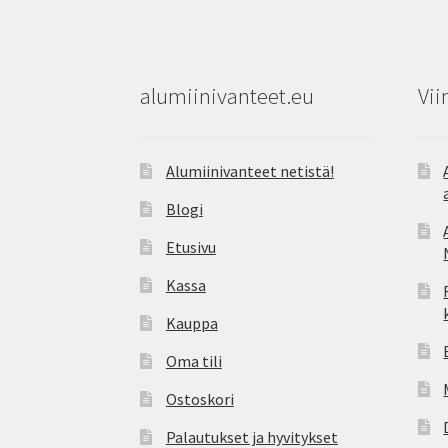
alumiinivanteet.eu
Vii
Alumiinivanteet netistä!
Blogi
Etusivu
Kassa
Kauppa
Oma tili
Ostoskori
Palautukset ja hyvitykset