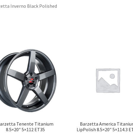
k
n
etta Inverno Black Polished
arzetta Tenente Titanium
Barzetta America Titani
8.5×20″ 5×112 ET35
LipPolish 8.5×20″ 5×114.3 E