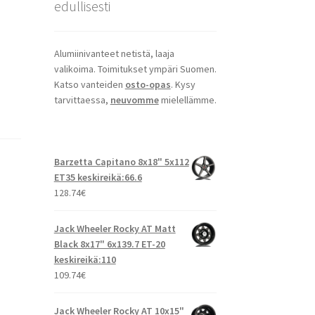
edullisesti
Alumiinivanteet netistä, laaja
valikoima. Toimitukset ympäri Suomen.
Katso vanteiden
osto-opas
. Kysy
tarvittaessa,
neuvomme
mielellämme.
Barzetta Capitano 8x18" 5x112
ET35 keskireikä:66.6
128.74
€
Jack Wheeler Rocky AT Matt
Black 8x17" 6x139.7 ET-20
keskireikä:110
109.74
€
Jack Wheeler Rocky AT 10x15"