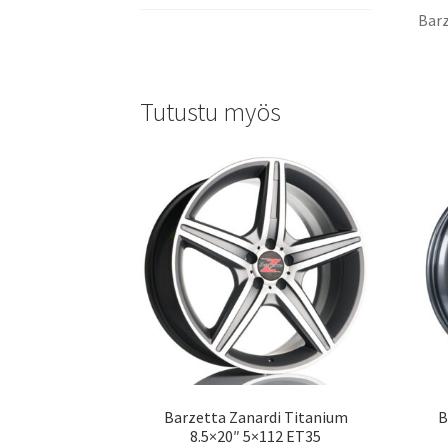
Barz
Tutustu myös
Barzetta Zanardi Titanium
B
8.5×20″ 5×112 ET35