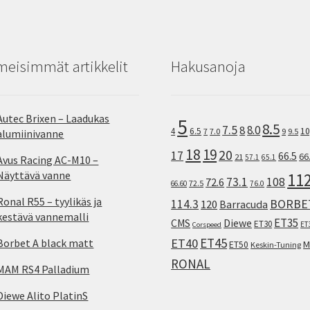
meisimmät artikkelit
Hakusanoja
Autec Brixen – Laadukas
5
8.5
7.5
8.0
8
10
4
6.5
7
7.0
9
9.5
alumiinivanne
18
19
20
17
66.5
66
21
57.1
65.1
Avus Racing AC-M10 –
Näyttävä vanne
11
73.1
108
72.6
72.5
66.60
76.0
Ronal R55 – tyylikäs ja
114.3
BORBE
120
Barracuda
kestävä vannemalli
ET35
CMS
Diewe
ET30
ET
Corspeed
ET45
ET40
Borbet A black matt
M
ET50
Keskin-Tuning
RONAL
MAM RS4 Palladium
Diewe Alito PlatinS