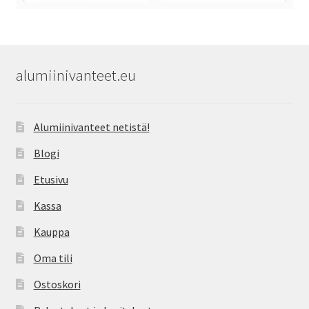
alumiinivanteet.eu
Alumiinivanteet netistä!
Blogi
Etusivu
Kassa
Kauppa
Oma tili
Ostoskori