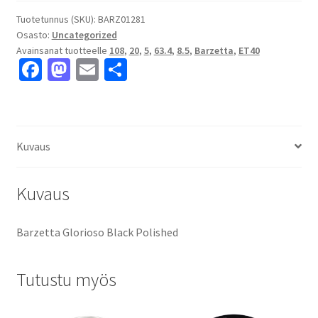
Polished
8.5x20"
Tuotetunnus (SKU):
BARZ01281
Osasto:
Uncategorized
5x108
Avainsanat tuotteelle
108
,
20
,
5
,
63.4
,
8.5
,
Barzetta
,
ET40
ET40
Fa
M
E
S
keskireikä:63.4
ce
as
m
h
määrä
b
to
ai
ar
o
d
l
e
Kuvaus
o
o
k
n
Kuvaus
Barzetta Glorioso Black Polished
Tutustu myös