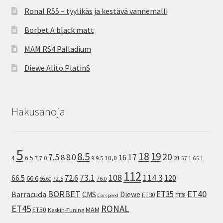
Ronal R55 – tyylikäs ja kestävä vannemalli
Borbet A black matt
MAM RS4 Palladium
Diewe Alito PlatinS
Hakusanoja
5
8.5
18
19
20
7.5
8.0
17
8
16
10,0
4
6.5
7
7.0
9
9.5
21
57.1
65.1
112
73.1
108
114.3
72.6
120
66.5
66.6
72.5
66.60
76.0
ET40
BORBET
ET35
Barracuda
CMS
Diewe
ET30
ET38
Corspeed
ET45
RONAL
MAM
ET50
Keskin-Tuning