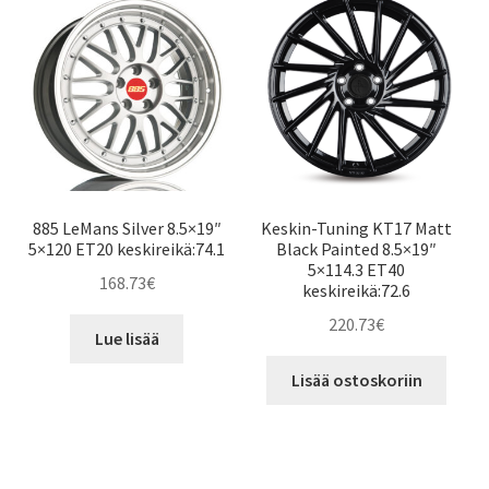
885 LeMans Silver 8.5×19″
Keskin-Tuning KT17 Matt
5×120 ET20 keskireikä:74.1
Black Painted 8.5×19″
5×114.3 ET40
168.73
€
keskireikä:72.6
220.73
€
Lue lisää
Lisää ostoskoriin