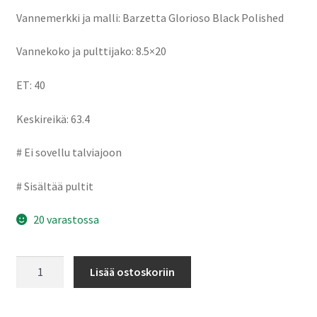
Vannemerkki ja malli: Barzetta Glorioso Black Polished
Vannekoko ja pulttijako: 8.5×20
ET: 40
Keskireikä: 63.4
# Ei sovellu talviajoon
# Sisältää pultit
20 varastossa
Barzetta
Lisää ostoskoriin
Glorioso
Black