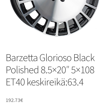
Barzetta Glorioso Black
Polished 8.5×20″ 5×108
ET40 keskireikä:63.4
192.73
€