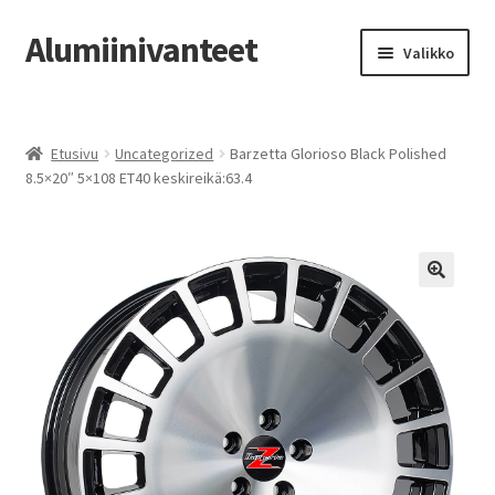
Alumiinivanteet
Siirry
Siirry
Valikko
navigointiin
sisältöön
Etusivu
Etusivu
Uncategorized
Barzetta Glorioso Black Polished
Kauppa
8.5×20″ 5×108 ET40 keskireikä:63.4
Oma tili
Tilausohjeet
Vanteiden osto-opas
Auton renkaat
Yhteystiedot