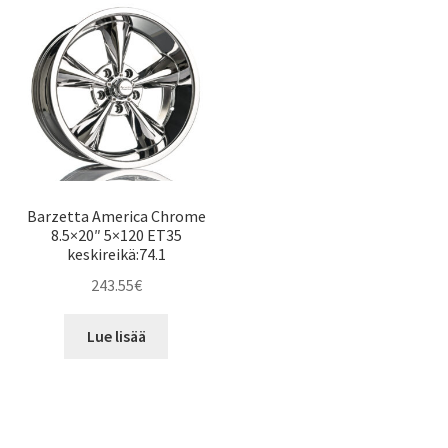
Barzetta America Chrome
8.5×20″ 5×120 ET35
keskireikä:74.1
243.55
€
Lue lisää