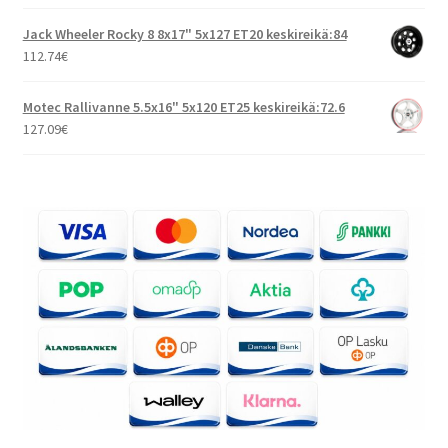
Jack Wheeler Rocky 8 8x17" 5x127 ET20 keskireikä:84
112.74
€
Motec Rallivanne 5.5x16" 5x120 ET25 keskireikä:72.6
127.09
€