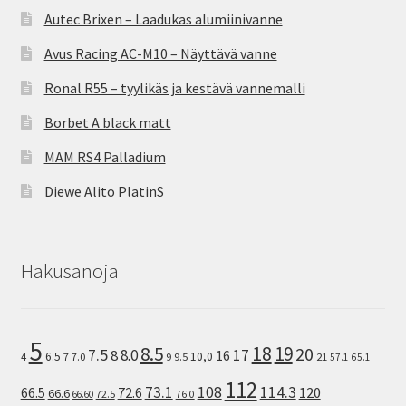
Autec Brixen – Laadukas alumiinivanne
Avus Racing AC-M10 – Näyttävä vanne
Ronal R55 – tyylikäs ja kestävä vannemalli
Borbet A black matt
MAM RS4 Palladium
Diewe Alito PlatinS
Hakusanoja
5
8.5
18
19
20
7.5
8.0
17
8
16
10,0
4
6.5
7
7.0
9
9.5
21
57.1
65.1
112
73.1
108
114.3
72.6
120
66.5
66.6
72.5
66.60
76.0