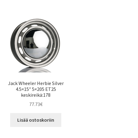
Jack Wheeler Herbie Silver
4.5×15″ 5×205 ET25
keskireikä:178
77.73
€
Lisää ostoskoriin