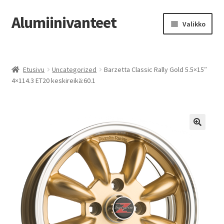
Alumiinivanteet
Siirry
Siirry
Valikko
navigointiin
sisältöön
Etusivu
Etusivu
Uncategorized
Barzetta Classic Rally Gold 5.5×15″
Kauppa
4×114.3 ET20 keskireikä:60.1
Oma tili
Tilausohjeet
Vanteiden osto-opas
Auton renkaat
Yhteystiedot