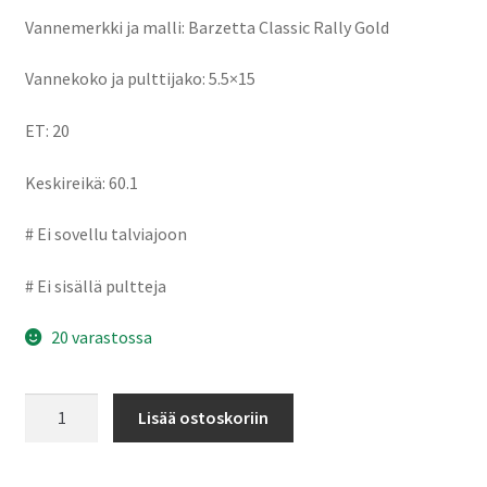
Vannemerkki ja malli: Barzetta Classic Rally Gold
Vannekoko ja pulttijako: 5.5×15
ET: 20
Keskireikä: 60.1
# Ei sovellu talviajoon
# Ei sisällä pultteja
20 varastossa
Barzetta
Lisää ostoskoriin
Classic
Rally