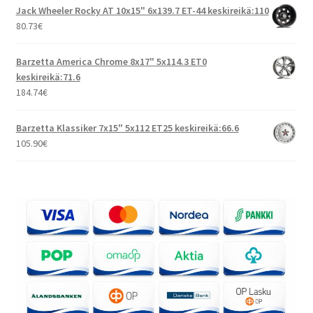
Jack Wheeler Rocky AT 10x15" 6x139.7 ET-44 keskireikä:110
80.73
€
Barzetta America Chrome 8x17" 5x114.3 ET0
keskireikä:71.6
184.74
€
Barzetta Klassiker 7x15" 5x112 ET25 keskireikä:66.6
105.90
€