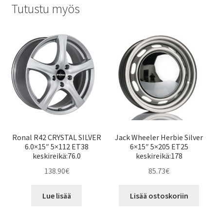
Tutustu myös
Ronal R42 CRYSTAL SILVER
Jack Wheeler Herbie Silver
6.0×15″ 5×112 ET38
6×15″ 5×205 ET25
keskireikä:76.0
keskireikä:178
138.90
€
85.73
€
Lue lisää
Lisää ostoskoriin