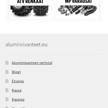
alumiinivanteet.eu
Alumiinivanteet netistä!
Blogi
Etusivu
Kassa
Kauppa