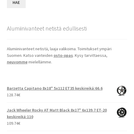
HAE
Alumiinivanteet netistä edullisesti
Alumiinivanteet netistä, laaja valikoima. Toimitukset ympäri
Suomen. Katso vanteiden
osto-opas
. Kysy tarvittaessa,
neuvomme
mielellämme.
Barzetta Capitano 8x18" 5x112 ET35 keskireikä:66.6
128.74
€
Jack Wheeler Rocky AT Matt Black 8x17" 6x139.7 ET-20
keskireikä:110
109.74
€