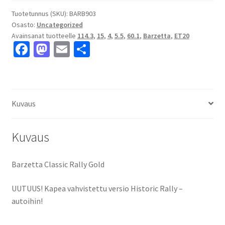
Gold
5.5x15"
Tuotetunnus (SKU):
BARB903
Osasto:
Uncategorized
4x114.3
Avainsanat tuotteelle
114.3
,
15
,
4
,
5.5
,
60.1
,
Barzetta
,
ET20
ET20
Fa
M
E
S
keskireikä:60.1
ce
as
m
h
määrä
b
to
ai
ar
o
d
l
e
Kuvaus
o
o
k
n
Kuvaus
Barzetta Classic Rally Gold
UUTUUS! Kapea vahvistettu versio Historic Rally –
autoihin!