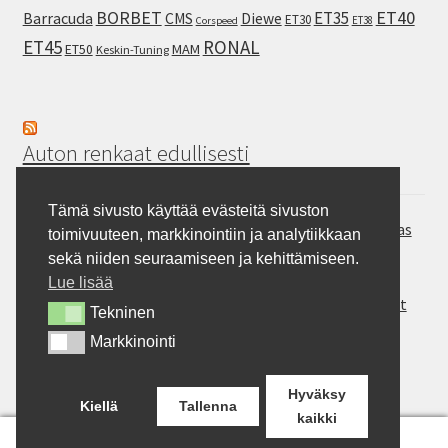
ET40
BORBET
ET35
Barracuda
CMS
Diewe
ET30
ET38
Corspeed
ET45
RONAL
MAM
ET50
Keskin-Tuning
Auton renkaat edullisesti
Tämä sivusto käyttää evästeitä sivuston
Hankook Vantra Transit RA58 – Pakettiauton kesärengas
toimivuuteen, markkinointiin ja analytiikkaan
Continental SportContact 7 – Laadukas sportrengas
sekä niiden seuraamiseen ja kehittämiseen.
Gripmax Inception A/T – Allterrain rengas
Lue lisää
Rotalla ENJOYLAND H/T RF10 – Maasturit ja Crossoverit
Tekninen
Tekninen
Milever MA352 – auton kesärengas
Markkinointi
Markkinointi
BFGoodrich Mud-Terrain T/A KM3 – Pitoa jokapaikkaan
Hyväksy
Kiellä
Tallenna
kaikki
0