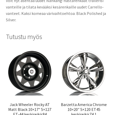
Voit nyt asentaa uudet Nankang-nastarenkaat trailerisi
vanteille ja tilata kevääksi kesärenkaille uudet Carrello-
vanteet. Kaksi komeaa värivaihtoehtoa: Black Polished ja
Silver.
Tutustu myös
Jack Wheeler Rocky AT
Barzetta America Chrome
Matt Black 10×17″ 5×127
10×20″ 5×120 ET45
ET-44 keskireikä:84
keskireikä:74.1