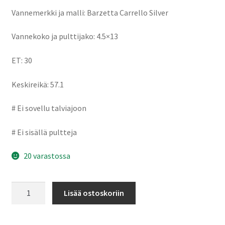
Vannemerkki ja malli: Barzetta Carrello Silver
Vannekoko ja pulttijako: 4.5×13
ET: 30
Keskireikä: 57.1
# Ei sovellu talviajoon
# Ei sisällä pultteja
20 varastossa
Barzetta
Lisää ostoskoriin
Carrello
Silver