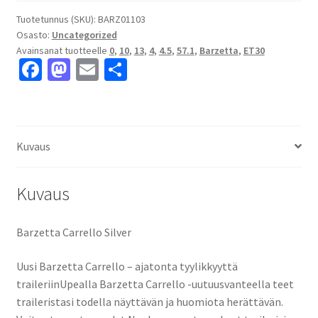
4.5x13"
4x100
Tuotetunnus (SKU):
BARZ01103
Osasto:
Uncategorized
ET30
Avainsanat tuotteelle
0
,
10
,
13
,
4
,
4.5
,
57.1
,
Barzetta
,
ET30
keskireikä:57.1
Fa
M
E
S
määrä
ce
as
m
h
b
to
ai
ar
o
d
l
e
Kuvaus
o
o
k
n
Kuvaus
Barzetta Carrello Silver
Uusi Barzetta Carrello – ajatonta tyylikkyyttä
traileriinUpealla Barzetta Carrello -uutuusvanteella teet
traileristasi todella näyttävän ja huomiota herättävän.