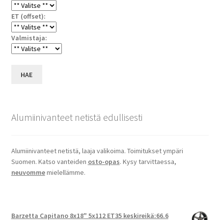
ET (offset):
Valmistaja:
HAE
Alumiinivanteet netistä edullisesti
Alumiinivanteet netistä, laaja valikoima. Toimitukset ympäri
Suomen. Katso vanteiden
osto-opas
. Kysy tarvittaessa,
neuvomme
mielellämme.
Barzetta Capitano 8x18" 5x112 ET35 keskireikä:66.6