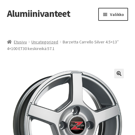
Alumiinivanteet
Siirry
Siirry
Valikko
navigointiin
sisältöön
Etusivu
Etusivu
Uncategorized
Barzetta Carrello Silver 4.5×13″
Kauppa
4×100 ET30 keskireikä:57.1
Oma tili
Tilausohjeet
Vanteiden osto-opas
Auton renkaat
Yhteystiedot