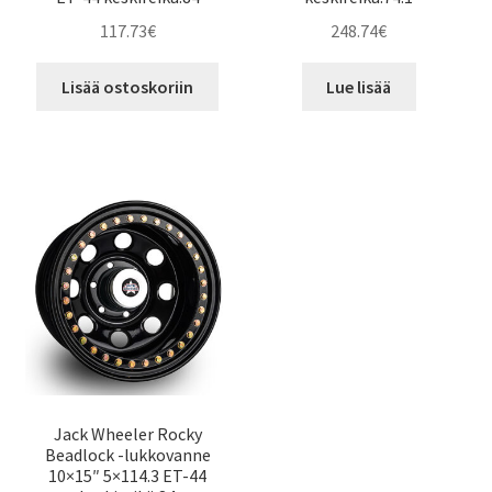
117.73
€
248.74
€
Lisää ostoskoriin
Lue lisää
Jack Wheeler Rocky
Beadlock -lukkovanne
10×15″ 5×114.3 ET-44