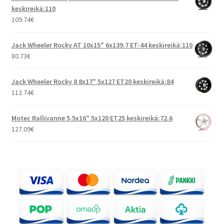
keskireikä:110
109.74
€
Jack Wheeler Rocky AT 10x15" 6x139.7 ET-44 keskireikä:110
80.73
€
Jack Wheeler Rocky 8 8x17" 5x127 ET20 keskireikä:84
112.74
€
Motec Rallivanne 5.5x16" 5x120 ET25 keskireikä:72.6
127.09
€