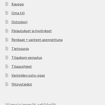
Kauppa
Oma tili
Ostoskori
Palautukset ja hyvitykset
Renkaat + vanteet asennettuna
Tietosuoja
Tilauksen peruutus
Tilausohjeet
Vanteiden osto-opas
Yhteystiedot
Viimeisimmät artikkelit