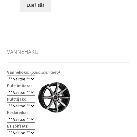
Lue lisää
VANNEHAKU
Vannekoko:
(pakollinen tieto)
Pulttimäärä:
Pulttijako:
Keskireikä:
ET (offset):