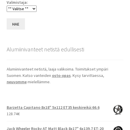
Valmistaja:
HAE
Alumiinivanteet netistä edullisesti
Alumiinivanteet netistä, laaja valikoima. Toimitukset ympäri
Suomen. Katso vanteiden
osto-opas
. Kysy tarvittaessa,
neuvomme
mielellämme.
Barzetta Capitano 8x18" 5x112 ET35 keskireikä:66.6
128.74
€
Jack Wheeler Rocky AT Matt Black 8x17" 6x139.7 ET-20