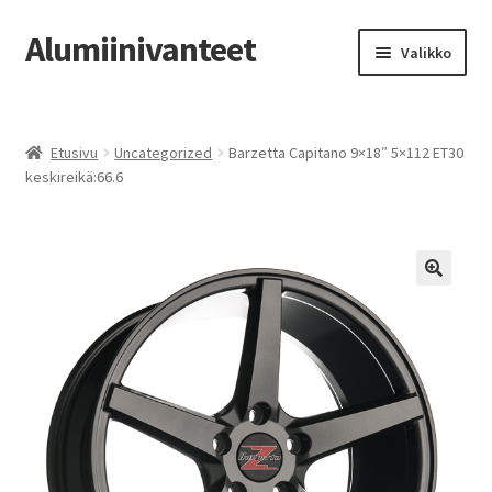
Alumiinivanteet
Siirry
Siirry
Valikko
navigointiin
sisältöön
Etusivu
Etusivu
Uncategorized
Barzetta Capitano 9×18″ 5×112 ET30
Kauppa
keskireikä:66.6
Oma tili
Tilausohjeet
Vanteiden osto-opas
Auton renkaat
Yhteystiedot