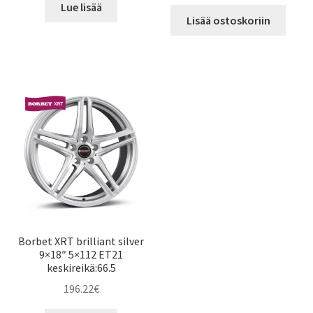
Lue lisää
Lisää ostoskoriin
Borbet XRT brilliant silver
9×18″ 5×112 ET21
keskireikä:66.5
196.22
€