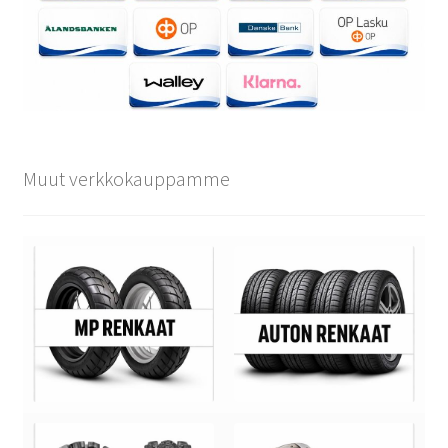
Muut verkkokauppamme