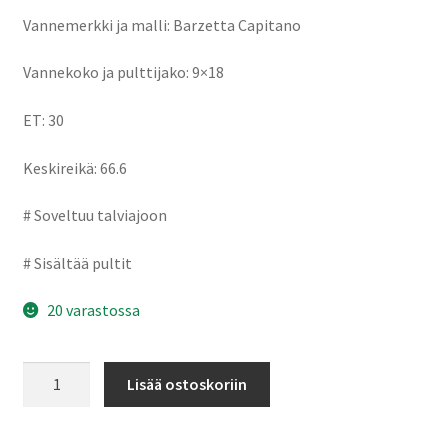
Vannemerkki ja malli: Barzetta Capitano
Vannekoko ja pulttijako: 9×18
ET: 30
Keskireikä: 66.6
# Soveltuu talviajoon
# Sisältää pultit
20 varastossa
Barzetta
Lisää ostoskoriin
Capitano
9x18"