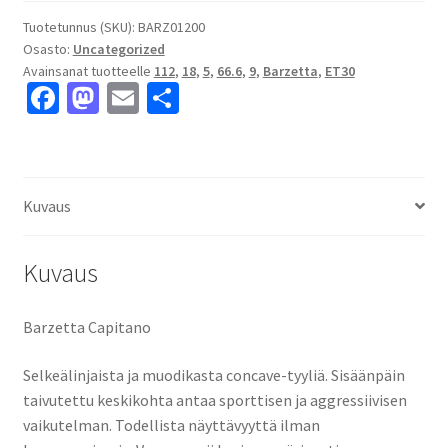
5x112
ET30
Tuotetunnus (SKU):
BARZ01200
Osasto:
Uncategorized
keskireikä:66.6
Avainsanat tuotteelle
112
,
18
,
5
,
66.6
,
9
,
Barzetta
,
ET30
määrä
Fa
M
E
S
ce
as
m
h
b
to
ai
ar
o
d
l
e
Kuvaus
o
o
k
n
Kuvaus
Barzetta Capitano
Selkeälinjaista ja muodikasta concave-tyyliä. Sisäänpäin
taivutettu keskikohta antaa sporttisen ja aggressiivisen
vaikutelman. Todellista näyttävyyttä ilman