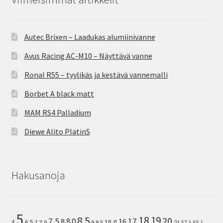
Autec Brixen – Laadukas alumiinivanne
Avus Racing AC-M10 – Näyttävä vanne
Ronal R55 – tyylikäs ja kestävä vannemalli
Borbet A black matt
MAM RS4 Palladium
Diewe Alito PlatinS
Hakusanoja
5
8.5
18
19
20
7.5
8.0
17
8
16
10,0
4
6.5
7
7.0
9
9.5
21
57.1
65.1