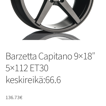
Barzetta Capitano 9×18″
5×112 ET30
keskireikä:66.6
136.73
€