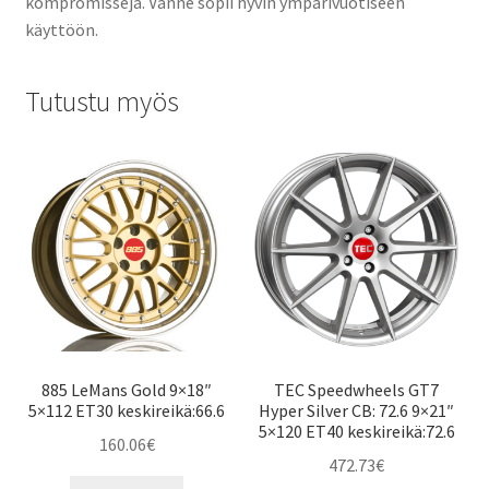
kompromisseja. Vanne sopii hyvin ympärivuotiseen
käyttöön.
Tutustu myös
885 LeMans Gold 9×18″
TEC Speedwheels GT7
5×112 ET30 keskireikä:66.6
Hyper Silver CB: 72.6 9×21″
5×120 ET40 keskireikä:72.6
160.06
€
472.73
€