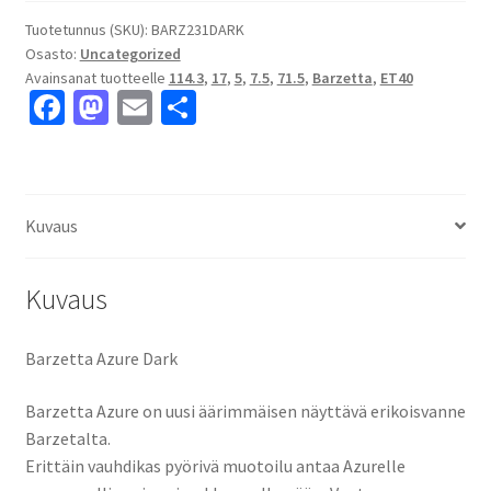
7.5x17"
5x114.3
Tuotetunnus (SKU):
BARZ231DARK
Osasto:
Uncategorized
ET40
Avainsanat tuotteelle
114.3
,
17
,
5
,
7.5
,
71.5
,
Barzetta
,
ET40
keskireikä:71.5
Fa
M
E
S
määrä
ce
as
m
h
b
to
ai
ar
o
d
l
e
Kuvaus
o
o
k
n
Kuvaus
Barzetta Azure Dark
Barzetta Azure on uusi äärimmäisen näyttävä erikoisvanne
Barzetalta.
Erittäin vauhdikas pyörivä muotoilu antaa Azurelle