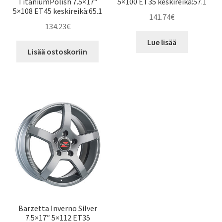
TitaniumPolish 7.5×17″
5×100 ET35 keskireikä:57.1
5×108 ET45 keskireikä:65.1
141.74
€
134.23
€
Lue lisää
Lisää ostoskoriin
Barzetta Inverno Silver
7.5×17″ 5×112 ET35