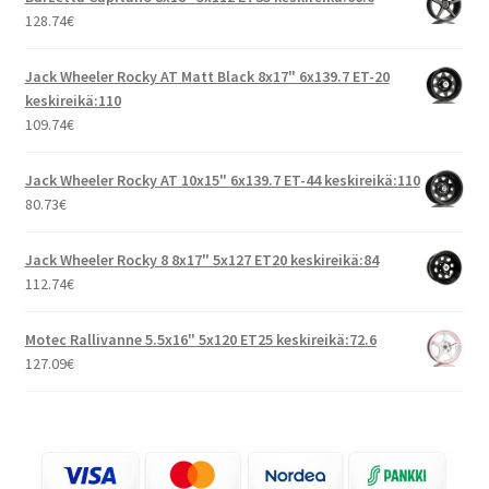
128.74
€
Jack Wheeler Rocky AT Matt Black 8x17" 6x139.7 ET-20
keskireikä:110
109.74
€
Jack Wheeler Rocky AT 10x15" 6x139.7 ET-44 keskireikä:110
80.73
€
Jack Wheeler Rocky 8 8x17" 5x127 ET20 keskireikä:84
112.74
€
Motec Rallivanne 5.5x16" 5x120 ET25 keskireikä:72.6
127.09
€