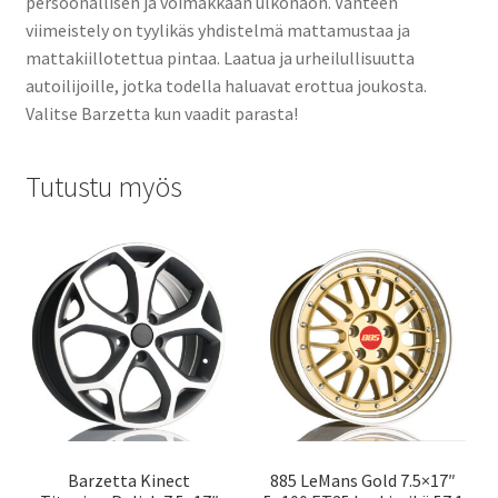
persoonallisen ja voimakkaan ulkonäön. Vanteen
viimeistely on tyylikäs yhdistelmä mattamustaa ja
mattakiillotettua pintaa. Laatua ja urheilullisuutta
autoilijoille, jotka todella haluavat erottua joukosta.
Valitse Barzetta kun vaadit parasta!
Tutustu myös
Barzetta Kinect
885 LeMans Gold 7.5×17″