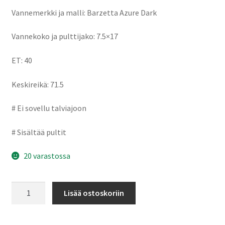
Vannemerkki ja malli: Barzetta Azure Dark
Vannekoko ja pulttijako: 7.5×17
ET: 40
Keskireikä: 71.5
# Ei sovellu talviajoon
# Sisältää pultit
20 varastossa
Barzetta
Lisää ostoskoriin
Azure
Dark