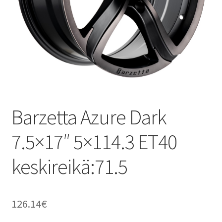
Barzetta Azure Dark
7.5×17″ 5×114.3 ET40
keskireikä:71.5
126.14
€