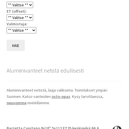
ET (offset):
Valmistaja:
HAE
Alumiinivanteet netistä edullisesti
Alumiinivanteet netistä, laaja valikoima. Toimitukset ympäri
Suomen. Katso vanteiden
osto-opas
. Kysy tarvittaessa,
neuvomme
mielellämme.
Barzetta Capitano 8x18" 5x112 ET35 keskireikä:66.6