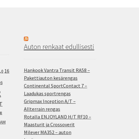
Auton renkaat edullisesti
Hankook Vantra Transit RA58 –
16
,0
Pakettiauton kesärengas
.6
Continental SportContact 7 –
2
Laadukas sportrengas
Gripmax Inception A/T –
T
Allterrain rengas
38
Rotalla ENJOYLAND H/T RF10 –
AM
Maasturit ja Crossoverit
Milever MA352 – auton