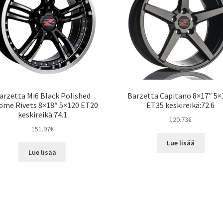
arzetta Mi6 Black Polished
Barzetta Capitano 8×17″ 5×
ome Rivets 8×18″ 5×120 ET20
ET35 keskireikä:72.6
keskireikä:74.1
120.73
€
151.97
€
Lue lisää
Lue lisää