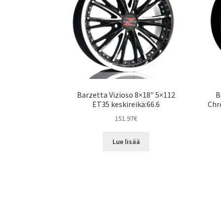
Barzetta Vizioso 8×18″ 5×112
B
ET35 keskireikä:66.6
Chr
151.97
€
Lue lisää