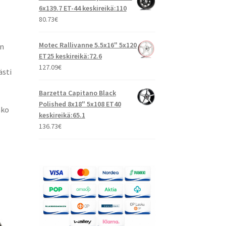
6x139.7 ET-44 keskireikä:110
80.73
€
Motec Rallivanne 5.5x16" 5x120
en
ET25 keskireikä:72.6
127.09
€
ästi
Barzetta Capitano Black
Polished 8x18" 5x108 ET40
ako
keskireikä:65.1
136.73
€