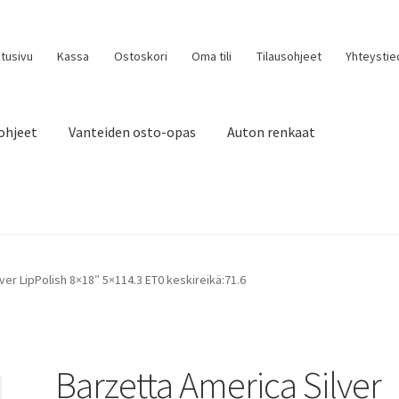
tusivu
Kassa
Ostoskori
Oma tili
Tilausohjeet
Yhteystie
ohjeet
Vanteiden osto-opas
Auton renkaat
ver LipPolish 8×18″ 5×114.3 ET0 keskireikä:71.6
Barzetta America Silver