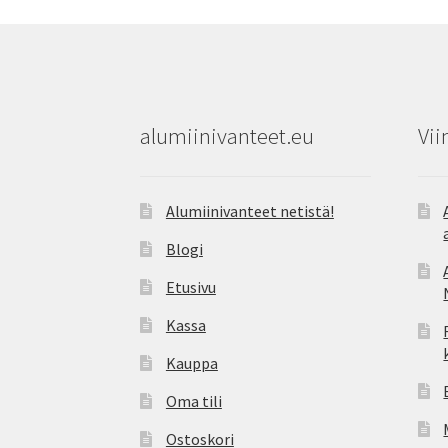
alumiinivanteet.eu
Vii
Alumiinivanteet netistä!
Blogi
Etusivu
Kassa
Kauppa
Oma tili
Ostoskori