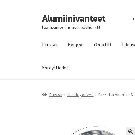
Alumiinivanteet
Siirry
Siirry
E
navigointiin
sisältöön
Laatuvanteet netistä edullisesti!
Etusivu
Kauppa
Oma tili
Tilaus
Yhteystiedot
Etusivu
Uncategorized
Barzetta America Sil