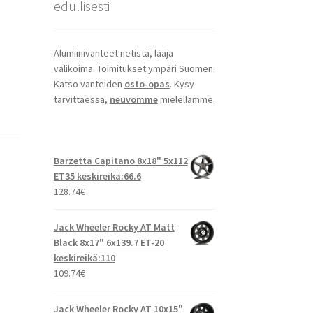
edullisesti
Alumiinivanteet netistä, laaja
valikoima. Toimitukset ympäri Suomen.
Katso vanteiden
osto-opas
. Kysy
tarvittaessa,
neuvomme
mielellämme.
Barzetta Capitano 8x18" 5x112
ET35 keskireikä:66.6
128.74
€
Jack Wheeler Rocky AT Matt
Black 8x17" 6x139.7 ET-20
keskireikä:110
109.74
€
Jack Wheeler Rocky AT 10x15"