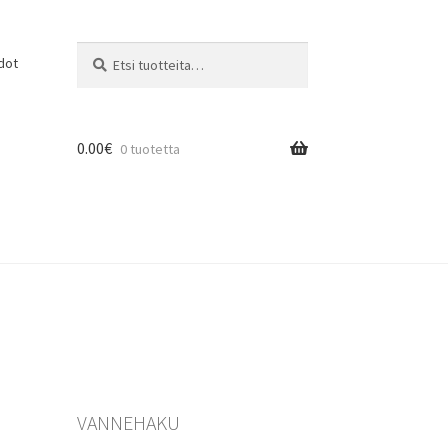
Etsi:
Haku
dot
0.00
€
0 tuotetta
VANNEHAKU