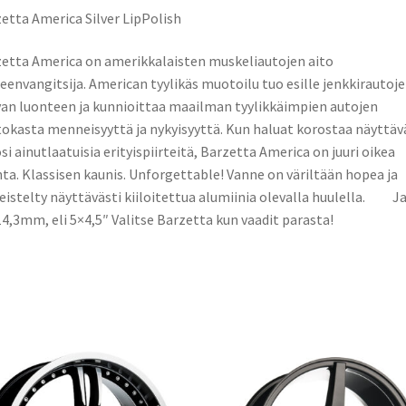
k
n
etta America Silver LipPolish
etta America on amerikkalaisten muskeliautojen aito
eenvangitsija. American tyylikäs muotoilu tuo esille jenkkirautoj
an luonteen ja kunnioittaa maailman tyylikkäimpien autojen
tokasta menneisyyttä ja nykyisyyttä. Kun haluat korostaa näyttäv
si ainutlaatuisia erityispiirteitä, Barzetta America on juuri oikea
nta. Klassisen kaunis. Unforgettable! Vanne on väriltään hopea ja
eistelty näyttävästi kiiloitettua alumiinia olevalla huulella. J
4,3mm, eli 5×4,5″ Valitse Barzetta kun vaadit parasta!