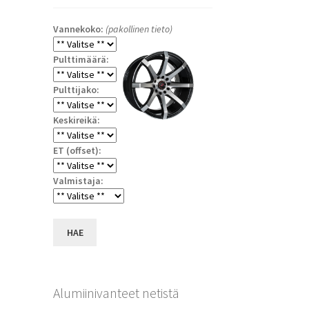
Vannekoko:
(pakollinen tieto)
Pulttimäärä:
Pulttijako:
Keskireikä:
ET (offset):
Valmistaja:
HAE
Alumiinivanteet netistä