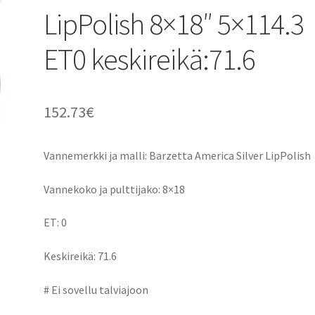
LipPolish 8×18″ 5×114.3
ET0 keskireikä:71.6
152.73
€
Vannemerkki ja malli: Barzetta America Silver LipPolish
Vannekoko ja pulttijako: 8×18
ET: 0
Keskireikä: 71.6
# Ei sovellu talviajoon