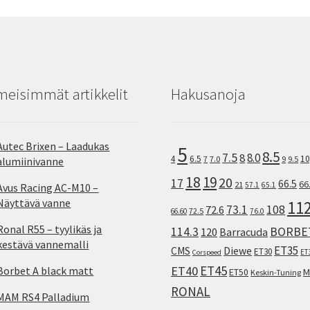
meisimmät artikkelit
Hakusanoja
Autec Brixen – Laadukas
5
8.5
7.5
8.0
8
10
4
6.5
7
7.0
9
9.5
alumiinivanne
18
19
20
17
66.5
66
21
57.1
65.1
Avus Racing AC-M10 –
Näyttävä vanne
11
73.1
108
72.6
72.5
66.60
76.0
Ronal R55 – tyylikäs ja
114.3
BORBE
120
Barracuda
kestävä vannemalli
ET35
CMS
Diewe
ET30
ET
Corspeed
ET45
ET40
Borbet A black matt
M
ET50
Keskin-Tuning
RONAL
MAM RS4 Palladium