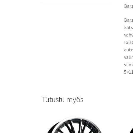
Barz
Barz
kats
vahv
lois
auto
vali
viim
5×11
Tutustu myös