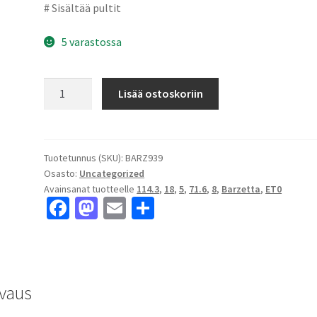
# Sisältää pultit
5 varastossa
Barzetta
Lisää ostoskoriin
America
Silver
LipPolish
8x18"
Tuotetunnus (SKU):
BARZ939
Osasto:
Uncategorized
5x114.3
Avainsanat tuotteelle
114.3
,
18
,
5
,
71.6
,
8
,
Barzetta
,
ET0
ET0
Fa
M
E
S
keskireikä:71.6
ce
as
m
h
määrä
b
to
ai
ar
o
d
l
e
vaus
o
o