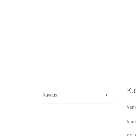
Ku
Kuvaus
Vann
Vann
ET: 