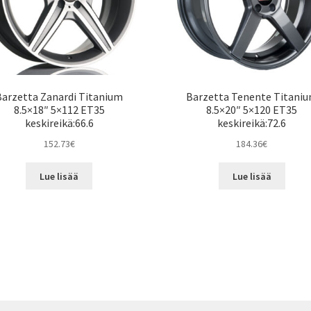
Barzetta Zanardi Titanium
Barzetta Tenente Titani
8.5×18″ 5×112 ET35
8.5×20″ 5×120 ET35
keskireikä:66.6
keskireikä:72.6
152.73
€
184.36
€
Lue lisää
Lue lisää