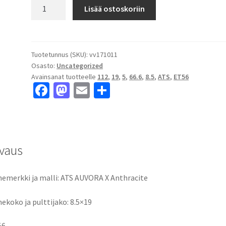
ATS
Lisää ostoskoriin
AUVORA
X
Anthracite
8.5x19"
Tuotetunnus (SKU):
vv171011
Osasto:
Uncategorized
5x112
Avainsanat tuotteelle
112
,
19
,
5
,
66.6
,
8.5
,
ATS
,
ET56
ET56
Fa
M
E
S
keskireikä:66.6
ce
as
m
h
määrä
b
to
ai
ar
o
d
l
e
vaus
o
o
k
n
emerkki ja malli: ATS AUVORA X Anthracite
ekoko ja pulttijako: 8.5×19
56