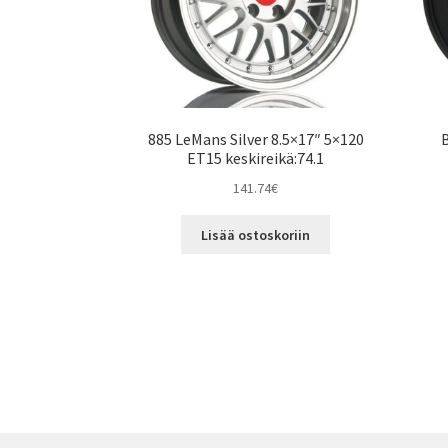
885 LeMans Silver 8.5×17″ 5×120
ET15 keskireikä:74.1
141.74
€
Lisää ostoskoriin