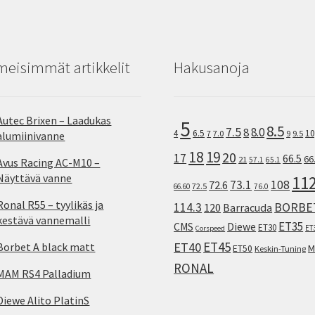
meisimmät artikkelit
Hakusanoja
Autec Brixen – Laadukas
5
8.5
7.5
8.0
8
10
4
6.5
7
7.0
9
9.5
alumiinivanne
18
19
20
17
66.5
66
21
57.1
65.1
Avus Racing AC-M10 –
Näyttävä vanne
11
73.1
108
72.6
72.5
66.60
76.0
Ronal R55 – tyylikäs ja
114.3
BORBE
120
Barracuda
kestävä vannemalli
ET35
CMS
Diewe
ET30
ET
Corspeed
ET45
ET40
Borbet A black matt
M
ET50
Keskin-Tuning
RONAL
MAM RS4 Palladium
Diewe Alito PlatinS