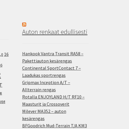
Auton renkaat edullisesti
Hankook Vantra Transit RA58 –
16
,0
Pakettiauton kesärengas
.6
Continental SportContact 7 –
2
Laadukas sportrengas
Gripmax Inception A/T –
T
Allterrain rengas
38
Rotalla ENJOYLAND H/T RF10 –
AM
Maasturit ja Crossoverit
Milever MA352 – auton
kesärengas
BFGoodrich Mud-Terrain T/A KM3