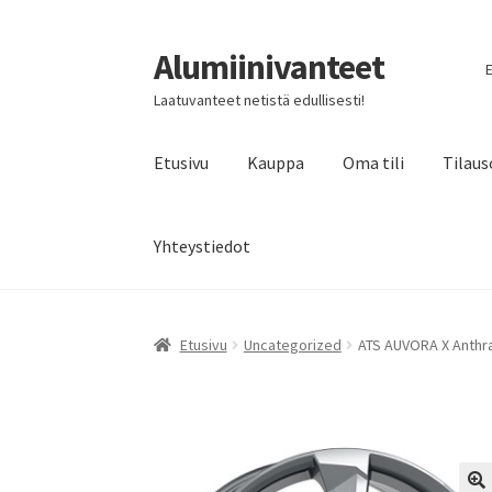
Alumiinivanteet
Siirry
Siirry
E
navigointiin
sisältöön
Laatuvanteet netistä edullisesti!
Etusivu
Kauppa
Oma tili
Tilaus
Yhteystiedot
Etusivu
Uncategorized
ATS AUVORA X Anthra