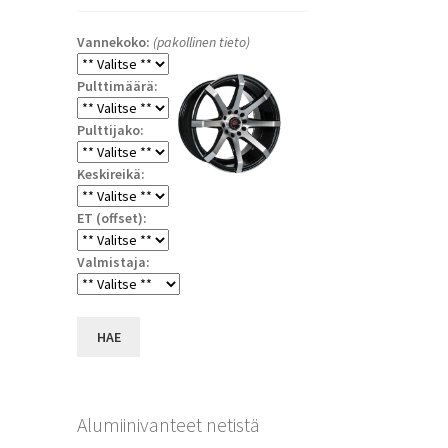
Vannekoko:
(pakollinen tieto)
Pulttimäärä:
Pulttijako:
Keskireikä:
ET (offset):
a
Valmistaja:
HAE
Alumiinivanteet netistä