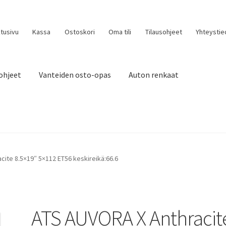
tusivu
Kassa
Ostoskori
Oma tili
Tilausohjeet
Yhteystie
ohjeet
Vanteiden osto-opas
Auton renkaat
cite 8.5×19″ 5×112 ET56 keskireikä:66.6
ATS AUVORA X Anthracit