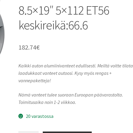
8.5×19″ 5×112 ET56
keskireikä:66.6
182.74
€
Kaikki auton alumiinivanteet edullisesti. Meiltä voitte tilat
laadukkaat vanteet autoosi. Kysy myös rengas +
vannepaketteja!
Nämä vanteet tulee suoraan Euroopan päävarastolta.
Toimitusaika noin 1-2 viikkoa.
20 varastossa