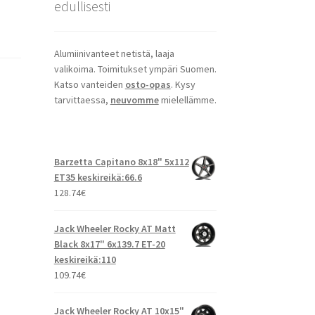
edullisesti
Alumiinivanteet netistä, laaja
valikoima. Toimitukset ympäri Suomen.
Katso vanteiden
osto-opas
. Kysy
tarvittaessa,
neuvomme
mielellämme.
Barzetta Capitano 8x18" 5x112
ET35 keskireikä:66.6
128.74
€
Jack Wheeler Rocky AT Matt
Black 8x17" 6x139.7 ET-20
keskireikä:110
109.74
€
Jack Wheeler Rocky AT 10x15"