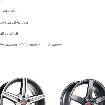
ireikä: 66.6
 sovellu talviajoon
sältää pultit
n vanteen toimitusaika noin 1-2 viikkoa.