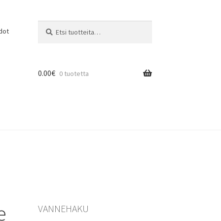
Etsi:
Haku
dot
0.00
€
0 tuotetta
e
VANNEHAKU