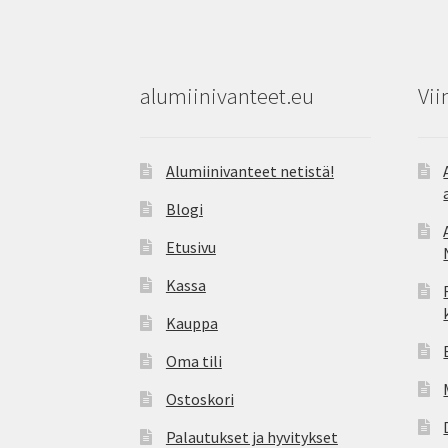
alumiinivanteet.eu
Vii
Alumiinivanteet netistä!
Blogi
Etusivu
Kassa
Kauppa
Oma tili
Ostoskori
Palautukset ja hyvitykset