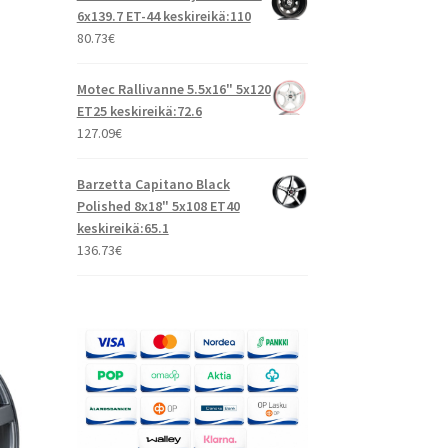
6x139.7 ET-44 keskireikä:110
80.73
€
Motec Rallivanne 5.5x16" 5x120
ET25 keskireikä:72.6
127.09
€
Barzetta Capitano Black
Polished 8x18" 5x108 ET40
keskireikä:65.1
136.73
€