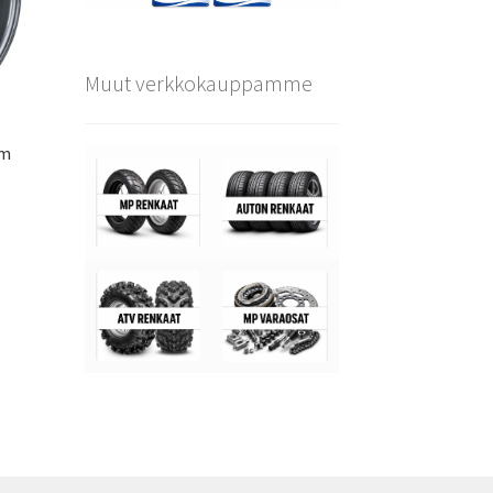
Muut verkkokauppamme
um