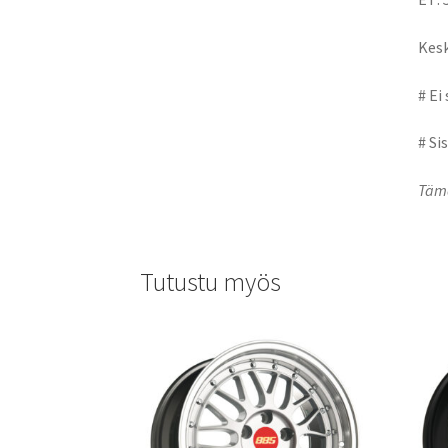
Kesk
# Ei
# Si
Tämä
Tutustu myös