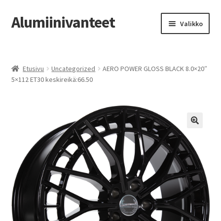
Alumiinivanteet
Siirry
Siirry
Valikko
navigointiin
sisältöön
Etusivu
Etusivu
Uncategorized
AERO POWER GLOSS BLACK 8.0×20″
Kauppa
5×112 ET30 keskireikä:66.50
Oma tili
Tilausohjeet
Vanteiden osto-opas
Auton renkaat
Yhteystiedot