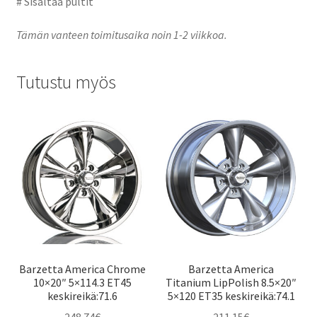
# Sisältää pultit
Tämän vanteen toimitusaika noin 1-2 viikkoa.
Tutustu myös
Barzetta America Chrome
Barzetta America
10×20″ 5×114.3 ET45
Titanium LipPolish 8.5×20″
keskireikä:71.6
5×120 ET35 keskireikä:74.1