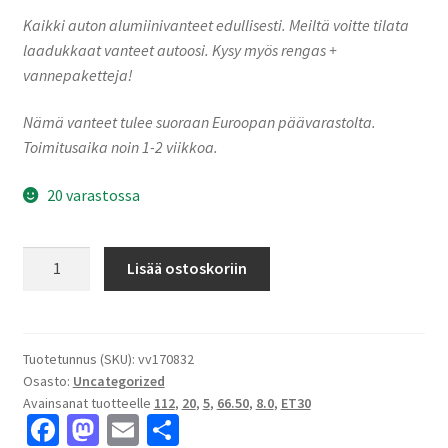
Kaikki auton alumiinivanteet edullisesti. Meiltä voitte tilata
laadukkaat vanteet autoosi. Kysy myös rengas +
vannepaketteja!
Nämä vanteet tulee suoraan Euroopan päävarastolta.
Toimitusaika noin 1-2 viikkoa.
20 varastossa
AERO
Lisää ostoskoriin
POWER
GLOSS
BLACK
8.0x20"
Tuotetunnus (SKU):
vv170832
Osasto:
Uncategorized
5x112
Avainsanat tuotteelle
112
,
20
,
5
,
66.50
,
8.0
,
ET30
ET30
Fa
M
E
S
keskireikä:66.50