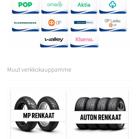
Muut verkkokauppamme