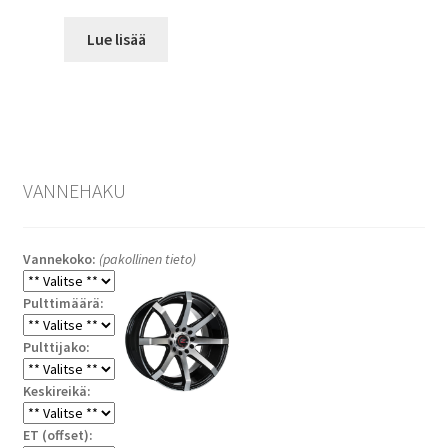
Lue lisää
VANNEHAKU
Vannekoko:
(pakollinen tieto)
Pulttimäärä:
Pulttijako:
Keskireikä:
ET (offset):