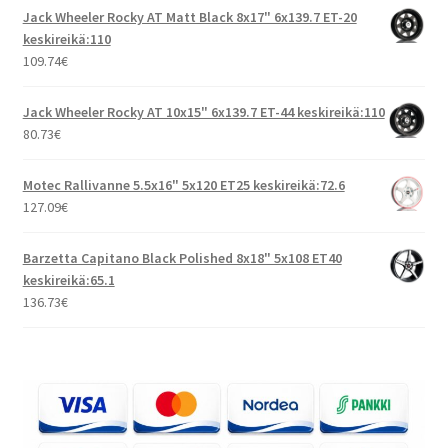
Jack Wheeler Rocky AT Matt Black 8x17" 6x139.7 ET-20
keskireikä:110
109.74
€
Jack Wheeler Rocky AT 10x15" 6x139.7 ET-44 keskireikä:110
80.73
€
Motec Rallivanne 5.5x16" 5x120 ET25 keskireikä:72.6
127.09
€
Barzetta Capitano Black Polished 8x18" 5x108 ET40
keskireikä:65.1
136.73
€