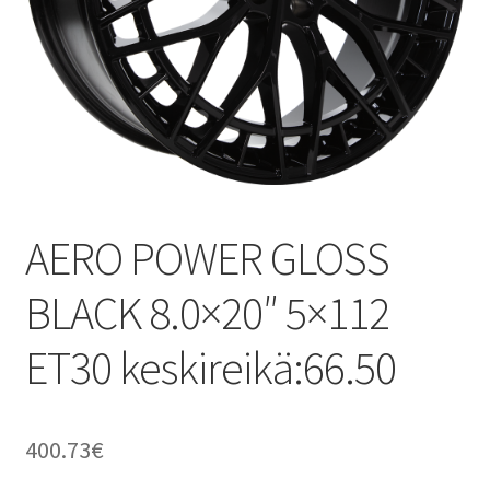
AERO POWER GLOSS
BLACK 8.0×20″ 5×112
ET30 keskireikä:66.50
400.73
€