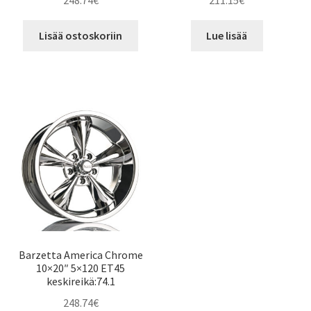
248.74
€
211.15
€
Lisää ostoskoriin
Lue lisää
Barzetta America Chrome
10×20″ 5×120 ET45
keskireikä:74.1
248.74
€