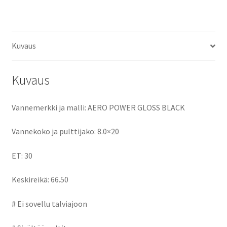
ce
as
m
h
määrä
b
to
ai
ar
o
d
l
e
Kuvaus
o
o
k
n
Kuvaus
Vannemerkki ja malli: AERO POWER GLOSS BLACK
Vannekoko ja pulttijako: 8.0×20
ET: 30
Keskireikä: 66.50
# Ei sovellu talviajoon