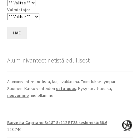
Valmistaja:
HAE
Alumiinivanteet netistä edullisesti
Alumiinivanteet netistä, laaja valikoima. Toimitukset ympäri
Suomen. Katso vanteiden
osto-opas
. Kysy tarvittaessa,
neuvomme
mielellämme.
Barzetta Capitano 8x18" 5x112 ET35 keskireikä:66.6
128.74
€