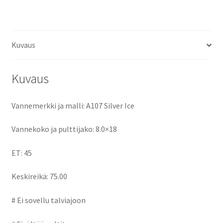
ce
as
m
h
b
to
ai
ar
o
d
l
e
Kuvaus
o
o
k
n
Kuvaus
Vannemerkki ja malli: A107 Silver Ice
Vannekoko ja pulttijako: 8.0×18
ET: 45
Keskireikä: 75.00
# Ei sovellu talviajoon