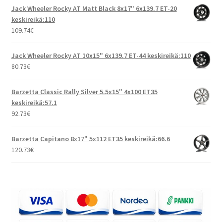
Jack Wheeler Rocky AT Matt Black 8x17" 6x139.7 ET-20
keskireikä:110
109.74
€
Jack Wheeler Rocky AT 10x15" 6x139.7 ET-44 keskireikä:110
80.73
€
Barzetta Classic Rally Silver 5.5x15" 4x100 ET35
keskireikä:57.1
92.73
€
Barzetta Capitano 8x17" 5x112 ET35 keskireikä:66.6
120.73
€