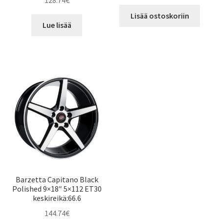
128.74
€
Lisää ostoskoriin
Lue lisää
Barzetta Capitano Black
Polished 9×18″ 5×112 ET30
keskireikä:66.6
144.74
€