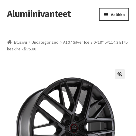
Alumiinivanteet
Siirry
Siirry
Valikko
navigointiin
sisältöön
Etusivu
Etusivu
Uncategorized
A107 Silver Ice 8.0×18″ 5×114.3 ET45
Kauppa
keskireikä:75.00
Oma tili
Tilausohjeet
Vanteiden osto-opas
Auton renkaat
Yhteystiedot