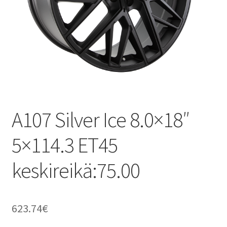
A107 Silver Ice 8.0×18″
5×114.3 ET45
keskireikä:75.00
623.74
€