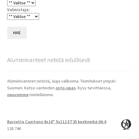
Valmistaja:
HAE
Alumiinivanteet netistä edullisesti
Alumiinivanteet netistä, laaja valikoima. Toimitukset ympäri
Suomen. Katso vanteiden
osto-opas
. Kysy tarvittaessa,
neuvomme
mielellämme.
Barzetta Capitano 8x18" 5x112 ET35 keskireikä:66.6
128.74
€