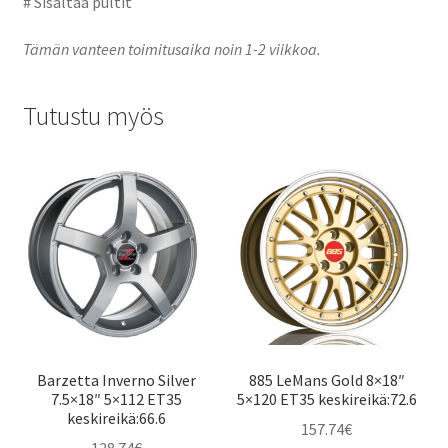
# Sisältää pultit
Tämän vanteen toimitusaika noin 1-2 viikkoa.
Tutustu myös
Barzetta Inverno Silver
885 LeMans Gold 8×18″
7.5×18″ 5×112 ET35
5×120 ET35 keskireikä:72.6
keskireikä:66.6
157.74
€