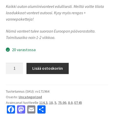
Kaikki auton alumiinivanteet edullisesti. Meiltä voitte tilata
laadukkaat vanteet autoosi. Kysy myös rengas +
vannepaketteja!
Nämä vanteet tulee suoraan Euroopan päävarastolta.
Toimitusaika noin 1-2 viikkoa.
20 varastossa
A107
Lisää ostoskoriin
Silver
Ice
8.0x18"
5x114.3
Tuotetunnus (SKU):
vv171964
Osasto:
Uncategorized
ET45
Avainsanat tuotteelle
114.3
,
18
,
5
,
75.00
,
8.0
,
ET45
keskireikä:75.00
Fa
M
E
S
määrä