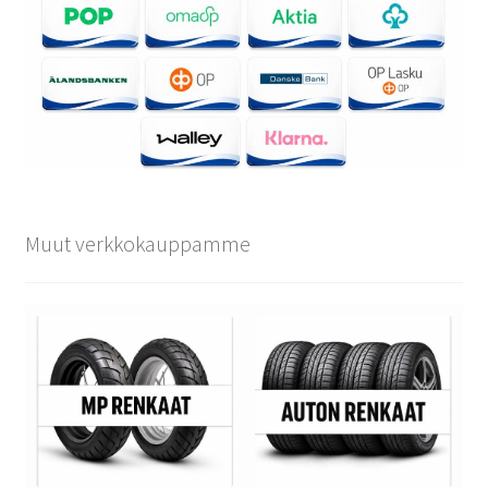
Muut verkkokauppamme