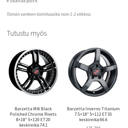
# Sisältää pultit
Tämän vanteen toimitusaika noin 1-2 viikkoa.
Tutustu myös
Barzetta Mi6 Black
Barzetta Inverno Titanium
Polished Chrome Rivets
7.5×18″ 5×112 ET35
8×18″ 5×120 ET20
keskireikä:66.6
keskireikä:74.1