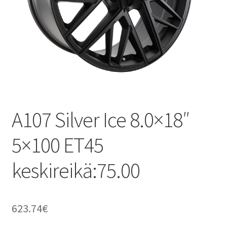
A107 Silver Ice 8.0×18″
5×100 ET45
keskireikä:75.00
623.74
€