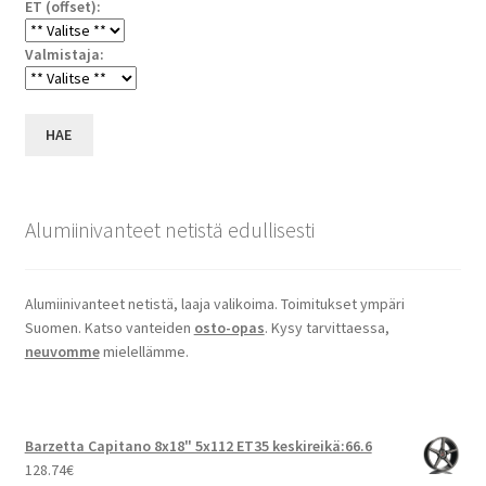
ET (offset):
Valmistaja:
HAE
Alumiinivanteet netistä edullisesti
Alumiinivanteet netistä, laaja valikoima. Toimitukset ympäri
Suomen. Katso vanteiden
osto-opas
. Kysy tarvittaessa,
neuvomme
mielellämme.
Barzetta Capitano 8x18" 5x112 ET35 keskireikä:66.6
128.74
€