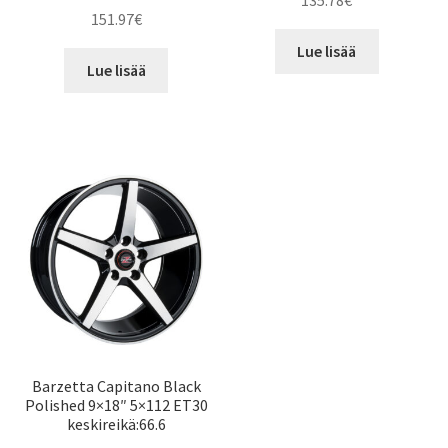
135.78
€
151.97
€
Lue lisää
Lue lisää
Barzetta Capitano Black
Polished 9×18″ 5×112 ET30
keskireikä:66.6