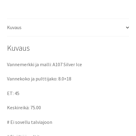
ce
as
m
h
b
to
ai
ar
o
d
l
e
Kuvaus
o
o
k
n
Kuvaus
Vannemerkki ja malli: A107 Silver Ice
Vannekoko ja pulttijako: 8.0×18
ET: 45
Keskireikä: 75.00
# Ei sovellu talviajoon