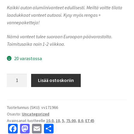
Kaikki auton alumiinivanteet edullisesti. Meiltä voitte tilata
laadukkaat vanteet autoosi. Kysy myös rengas +
vannepaketteja!
Nämä vanteet tulee suoraan Euroopan päävarastolta.
Toimitusaika noin 1-2 viikkoa.
20 varastossa
A107
Lisää ostoskoriin
Silver
Ice
8.0x18"
5x100
Tuotetunnus (SKU):
vv171966
Osasto:
Uncategorized
ET45
Avainsanat tuotteelle
10,0
,
18
,
5
,
75.00
,
8.0
,
ET45
keskireikä:75.00
Fa
M
E
S
määrä