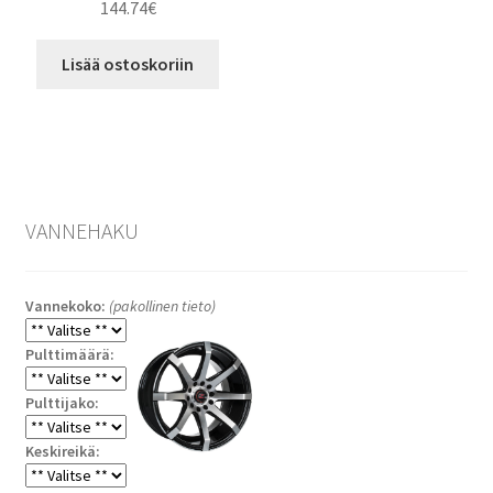
144.74
€
Lisää ostoskoriin
VANNEHAKU
Vannekoko:
(pakollinen tieto)
Pulttimäärä:
Pulttijako:
Keskireikä: