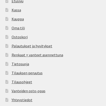
Etusivu
Kassa
Kauppa
Oma tili
Ostoskori
Palautukset ja hyvitykset
Renkaat + vanteet asennettuna
Tietosuoja
Tilauksen peruutus
Tilausohjeet
Vanteiden osto-opas
Yhteystiedot