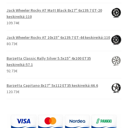
Jack Wheeler Rocky AT Matt Black 8x17" 6x139.7 ET-20
keskireikä:110
109.74
€
Jack Wheeler Rocky AT 10x15" 6x139.7 ET-44 keskireikä:110
80.73
€
Barzetta Classic Rally Silver 5.5x15" 4x100 ET35
keskireikä:57.1
92.73
€
Barzetta Capitano 8x17" 5x112 ET35 keskireikä:66.6
120.73
€