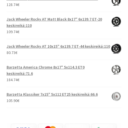
128.74
€
Jack Wheeler Rocky AT Matt Black 8x17" 6x139.7 ET-20
keskireikä:110
109.74
€
Jack Wheeler Rocky AT 10x15" 6x139.7 ET-44 keskireikä:110
80.73
€
Barzetta America Chrome 8x17" 5x114.3 ET0
keskireikä:71.6
184.74
€
Barzetta Klassiker 7x15" 5x112 ET25 keskireikä:66.6
105.90
€