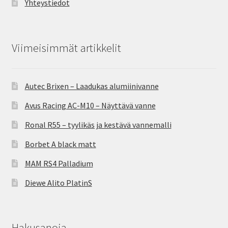
Yhteystiedot
Viimeisimmät artikkelit
Autec Brixen – Laadukas alumiinivanne
Avus Racing AC-M10 – Näyttävä vanne
Ronal R55 – tyylikäs ja kestävä vannemalli
Borbet A black matt
MAM RS4 Palladium
Diewe Alito PlatinS
Hakusanoja