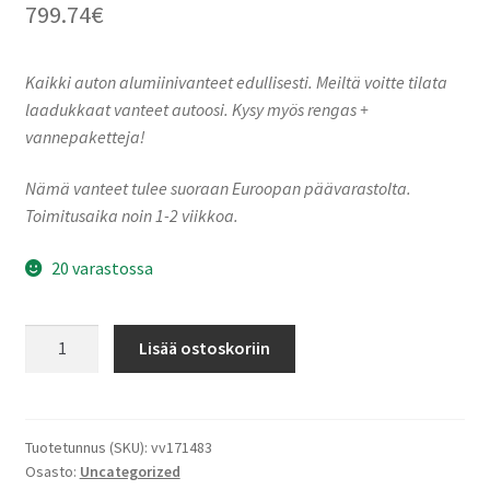
799.74
€
Kaikki auton alumiinivanteet edullisesti. Meiltä voitte tilata
laadukkaat vanteet autoosi. Kysy myös rengas +
vannepaketteja!
Nämä vanteet tulee suoraan Euroopan päävarastolta.
Toimitusaika noin 1-2 viikkoa.
20 varastossa
A105
Lisää ostoskoriin
Piano
Black
Diamond
10.5x21"
Tuotetunnus (SKU):
vv171483
Osasto:
Uncategorized
5x114.3