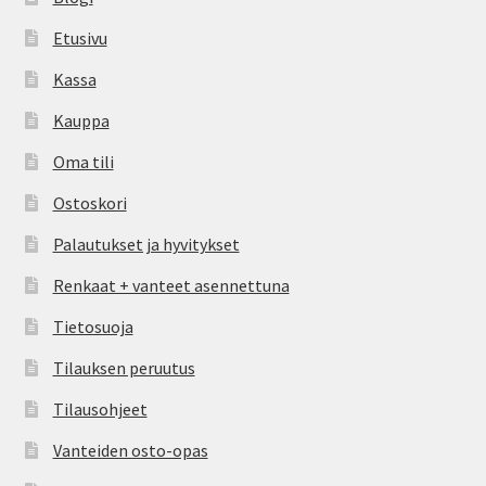
Etusivu
Kassa
Kauppa
Oma tili
Ostoskori
Palautukset ja hyvitykset
Renkaat + vanteet asennettuna
Tietosuoja
Tilauksen peruutus
Tilausohjeet
Vanteiden osto-opas