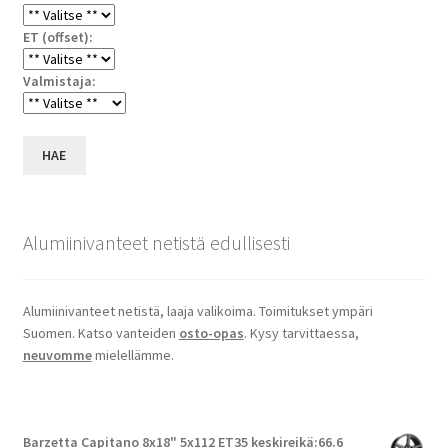
ET (offset):
Valmistaja:
HAE
Alumiinivanteet netistä edullisesti
Alumiinivanteet netistä, laaja valikoima. Toimitukset ympäri
Suomen. Katso vanteiden
osto-opas
. Kysy tarvittaessa,
neuvomme
mielellämme.
Barzetta Capitano 8x18" 5x112 ET35 keskireikä:66.6