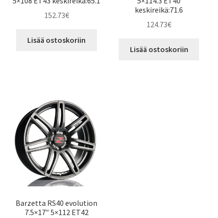
5×108 ET43 keskireikä:65.1
5×114.3 ET40
keskireikä:71.6
152.73
€
124.73
€
Lisää ostoskoriin
Lisää ostoskoriin
Barzetta RS40 evolution
7.5×17″ 5×112 ET42