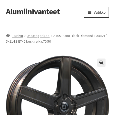
Alumiinivanteet
Siirry
Siirry
Valikko
navigointiin
sisältöön
Etusivu
Etusivu
Uncategorized
A105 Piano Black Diamond 10.5×21″
Kauppa
5×114.3 ET45 keskireikä:70.50
Oma tili
Tilausohjeet
Vanteiden osto-opas
Auton renkaat
Yhteystiedot