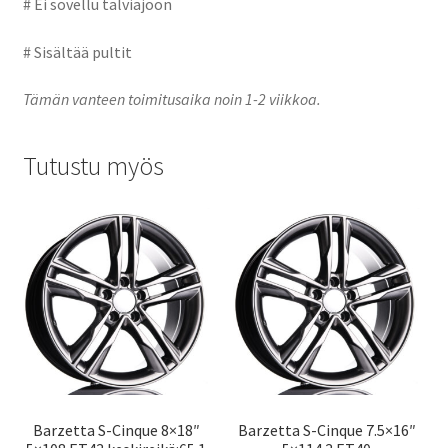
# Ei sovellu talviajoon
# Sisältää pultit
Tämän vanteen toimitusaika noin 1-2 viikkoa.
Tutustu myös
Barzetta S-Cinque 8×18″
Barzetta S-Cinque 7.5×16″