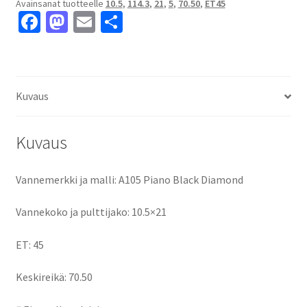
Avainsanat tuotteelle
10.5
,
114.3
,
21
,
5
,
70.50
,
ET45
ET45
Fa
M
E
S
keskireikä:70.50
ce
as
m
h
määrä
b
to
ai
ar
o
d
l
e
Kuvaus
o
o
k
n
Kuvaus
Vannemerkki ja malli: A105 Piano Black Diamond
Vannekoko ja pulttijako: 10.5×21
ET: 45
Keskireikä: 70.50