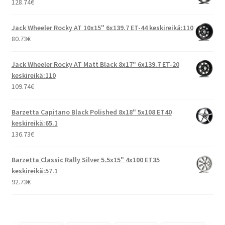
128.74
€
Jack Wheeler Rocky AT 10x15" 6x139.7 ET-44 keskireikä:110
80.73
€
Jack Wheeler Rocky AT Matt Black 8x17" 6x139.7 ET-20
keskireikä:110
109.74
€
Barzetta Capitano Black Polished 8x18" 5x108 ET40
keskireikä:65.1
136.73
€
Barzetta Classic Rally Silver 5.5x15" 4x100 ET35
keskireikä:57.1
92.73
€