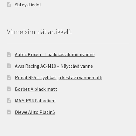
Yhteystiedot
Viimeisimmät artikkelit
Autec Brixen – Laadukas alumiinivanne
Avus Racing AC-M10 – Näyttävä vanne
Ronal R55 – tyylikäs ja kestävä vannemalli
Borbet A black matt
MAM RS4 Palladium
Diewe Alito PlatinS