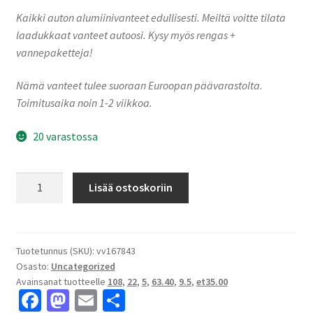
Kaikki auton alumiinivanteet edullisesti. Meiltä voitte tilata
laadukkaat vanteet autoosi. Kysy myös rengas +
vannepaketteja!
Nämä vanteet tulee suoraan Euroopan päävarastolta.
Toimitusaika noin 1-2 viikkoa.
20 varastossa
A103
Lisää ostoskoriin
Silver
Ice
9.5x22"
5x108
Tuotetunnus (SKU):
vv167843
Osasto:
Uncategorized
ET35.00
Avainsanat tuotteelle
108
,
22
,
5
,
63.40
,
9.5
,
et35.00
keskireikä:63.40
Fa
M
E
S
määrä