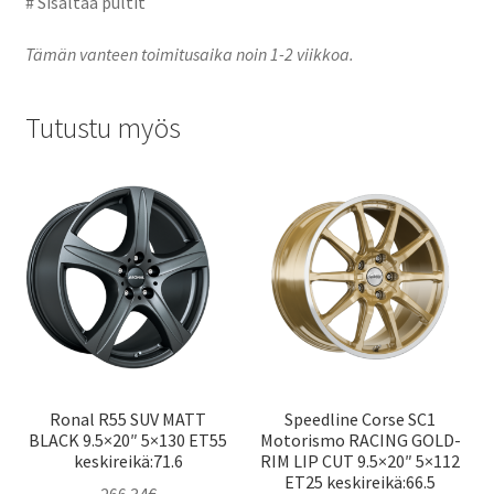
# Sisältää pultit
Tämän vanteen toimitusaika noin 1-2 viikkoa.
Tutustu myös
Ronal R55 SUV MATT
Speedline Corse SC1
BLACK 9.5×20″ 5×130 ET55
Motorismo RACING GOLD-
keskireikä:71.6
RIM LIP CUT 9.5×20″ 5×112
ET25 keskireikä:66.5