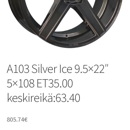
A103 Silver Ice 9.5×22″
5×108 ET35.00
keskireikä:63.40
805.74
€