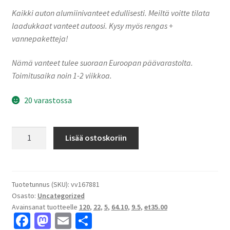
Kaikki auton alumiinivanteet edullisesti. Meiltä voitte tilata
laadukkaat vanteet autoosi. Kysy myös rengas +
vannepaketteja!
Nämä vanteet tulee suoraan Euroopan päävarastolta.
Toimitusaika noin 1-2 viikkoa.
20 varastossa
A103
Lisää ostoskoriin
Piano
Black
Diamond
9.5x22"
Tuotetunnus (SKU):
vv167881
Osasto:
Uncategorized
5x120
Avainsanat tuotteelle
120
,
22
,
5
,
64.10
,
9.5
,
et35.00
ET35.00
Fa
M
E
S
keskireikä:64.10