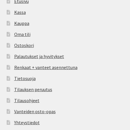
Etusivu
Kassa
Kauppa
Oma tili
Ostoskori
Palautukset ja hyvitykset
Renkaat + vanteet asennettuna
Tietosuoja
Tilauksen peruutus
Tilausohjeet
Vanteiden osto-opas
Yhteystiedot