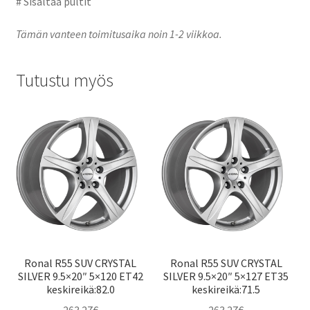
# Sisältää pultit
Tämän vanteen toimitusaika noin 1-2 viikkoa.
Tutustu myös
Ronal R55 SUV CRYSTAL
Ronal R55 SUV CRYSTAL
SILVER 9.5×20″ 5×120 ET42
SILVER 9.5×20″ 5×127 ET35
keskireikä:82.0
keskireikä:71.5