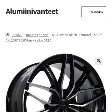
Alumiinivanteet
Siirry
Siirry
Valikko
navigointiin
sisältöön
Etusivu
Etusivu
Uncategorized
A103 Piano Black Diamond 9.5×22″
Kauppa
5×120 ET35.00 keskireikä:64.10
Oma tili
Tilausohjeet
Vanteiden osto-opas
Auton renkaat
Yhteystiedot