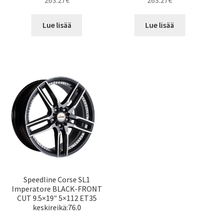
263.27
€
263.27
€
Lue lisää
Lue lisää
Speedline Corse SL1
Imperatore BLACK-FRONT
CUT 9.5×19″ 5×112 ET35
keskireikä:76.0