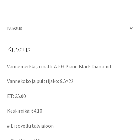
ce
as
m
h
määrä
b
to
ai
ar
o
d
l
e
Kuvaus
o
o
k
n
Kuvaus
Vannemerkki ja malli: A103 Piano Black Diamond
Vannekoko ja pulttijako: 9.5×22
ET: 35.00
Keskireikä: 64.10
# Ei sovellu talviajoon