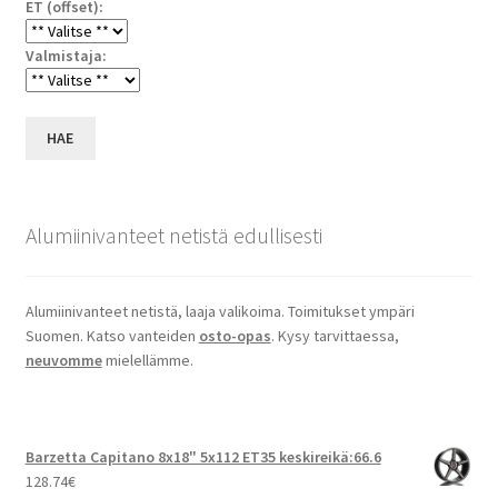
ET (offset):
Valmistaja:
HAE
Alumiinivanteet netistä edullisesti
Alumiinivanteet netistä, laaja valikoima. Toimitukset ympäri
Suomen. Katso vanteiden
osto-opas
. Kysy tarvittaessa,
neuvomme
mielellämme.
Barzetta Capitano 8x18" 5x112 ET35 keskireikä:66.6
128.74
€