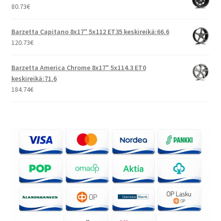
80.73
€
Barzetta Capitano 8x17" 5x112 ET35 keskireikä:66.6
120.73
€
Barzetta America Chrome 8x17" 5x114.3 ET0
keskireikä:71.6
184.74
€