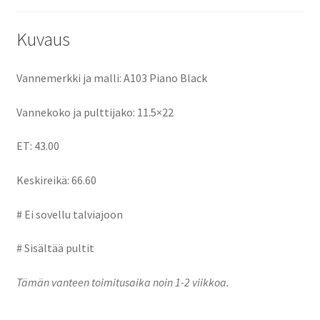
o
o
k
n
Kuvaus
Vannemerkki ja malli: A103 Piano Black
Vannekoko ja pulttijako: 11.5×22
ET: 43.00
Keskireikä: 66.60
# Ei sovellu talviajoon
# Sisältää pultit
Tämän vanteen toimitusaika noin 1-2 viikkoa.