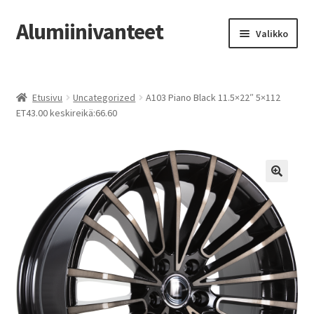
Alumiinivanteet
Siirry
Siirry
Valikko
navigointiin
sisältöön
Etusivu
Etusivu
Uncategorized
A103 Piano Black 11.5×22″ 5×112
Kauppa
ET43.00 keskireikä:66.60
Oma tili
Tilausohjeet
Vanteiden osto-opas
Auton renkaat
Yhteystiedot