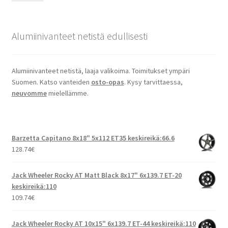
Alumiinivanteet netistä edullisesti
Alumiinivanteet netistä, laaja valikoima. Toimitukset ympäri
Suomen. Katso vanteiden
osto-opas
. Kysy tarvittaessa,
neuvomme
mielellämme.
Barzetta Capitano 8x18" 5x112 ET35 keskireikä:66.6
128.74
€
Jack Wheeler Rocky AT Matt Black 8x17" 6x139.7 ET-20
keskireikä:110
109.74
€
Jack Wheeler Rocky AT 10x15" 6x139.7 ET-44 keskireikä:110