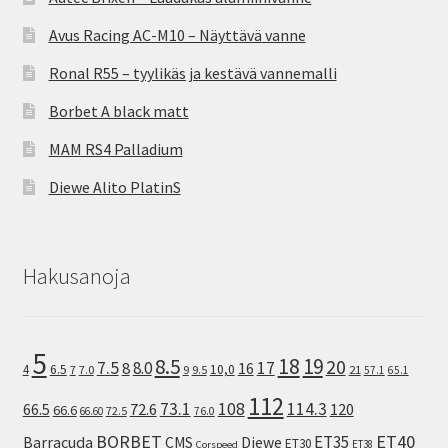
Avus Racing AC-M10 – Näyttävä vanne
Ronal R55 – tyylikäs ja kestävä vannemalli
Borbet A black matt
MAM RS4 Palladium
Diewe Alito PlatinS
Hakusanoja
5
8.5
18
19
20
7.5
8.0
17
8
16
10,0
4
6.5
7
7.0
9
9.5
21
57.1
65.1
112
73.1
108
114.3
72.6
120
66.5
66.6
72.5
66.60
76.0
ET40
BORBET
ET35
Barracuda
CMS
Diewe
ET30
ET38
Corspeed