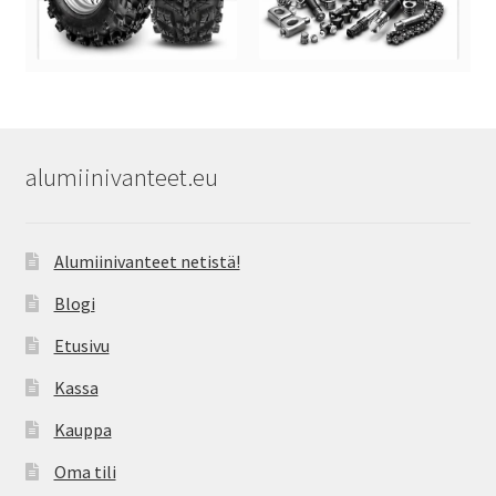
alumiinivanteet.eu
Alumiinivanteet netistä!
Blogi
Etusivu
Kassa
Kauppa
Oma tili