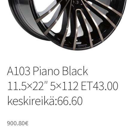
A103 Piano Black
11.5×22″ 5×112 ET43.00
keskireikä:66.60
900.80
€