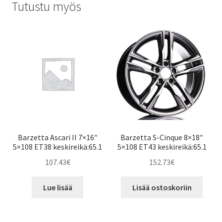
Tutustu myös
Barzetta Ascari II 7×16″
Barzetta S-Cinque 8×18″
5×108 ET38 keskireikä:65.1
5×108 ET43 keskireikä:65.1
107.43
€
152.73
€
Lue lisää
Lisää ostoskoriin