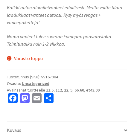
Kaikki auton alumiinivanteet edullisesti. Meiltä voitte tilata
laadukkaat vanteet autoosi. Kysy myös rengas +
vannepaketteja!
Nämä vanteet tulee suoraan Euroopan päävarastolta.
Toimitusaika noin 1-2 viikkoa.
Varasto loppu
Tuotetunnus (SKU):
vv167904
Osasto:
Uncategorized
Avainsanat tuotteelle
11.5
,
112
,
22
,
5
,
66.60
,
et43.00
Fa
M
E
S
ce
as
m
h
b
to
ai
ar
o
d
l
e
Kuvaus