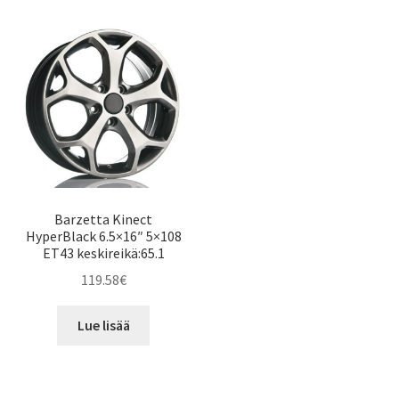
Barzetta Kinect
HyperBlack 6.5×16″ 5×108
ET43 keskireikä:65.1
119.58
€
Lue lisää