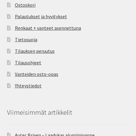
Ostoskori
Palautukset ja hyvitykset
Renkaat + vanteet asennettuna
Tietosuoja
Tilauksen peruutus
Tilausohjeet
Vanteiden osto-opas
Yhteystiedot
Viimeisimmät artikkelit
Autec Brixen – Laadukas alumiinivanne