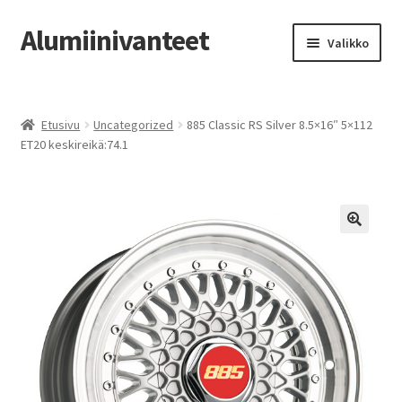
Alumiinivanteet
Siirry
Siirry
Valikko
navigointiin
sisältöön
Etusivu
Etusivu
Uncategorized
885 Classic RS Silver 8.5×16″ 5×112
Kauppa
ET20 keskireikä:74.1
Oma tili
Tilausohjeet
Vanteiden osto-opas
Auton renkaat
Yhteystiedot