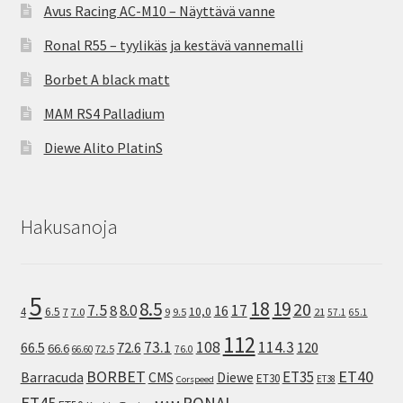
Avus Racing AC-M10 – Näyttävä vanne
Ronal R55 – tyylikäs ja kestävä vannemalli
Borbet A black matt
MAM RS4 Palladium
Diewe Alito PlatinS
Hakusanoja
5
8.5
18
19
20
7.5
8.0
17
8
16
10,0
4
6.5
7
7.0
9
9.5
21
57.1
65.1
112
73.1
108
114.3
72.6
120
66.5
66.6
72.5
66.60
76.0
ET40
BORBET
ET35
Barracuda
CMS
Diewe
ET30
ET38
Corspeed
ET45
RONAL