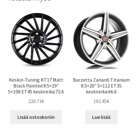
Keskin-Tuning KT17 Matt
Barzetta Zanardi Titanium
Black Painted 8.5×19″
8.5×20″ 5×112 ET35
5×108 ET45 keskireikä:72.6
keskireikä:66.6
220.73
€
192.45
€
Lisää ostoskoriin
Lue lisää