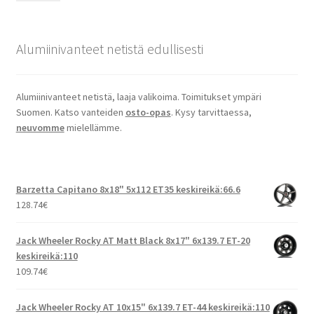
Alumiinivanteet netistä edullisesti
Alumiinivanteet netistä, laaja valikoima. Toimitukset ympäri
Suomen. Katso vanteiden
osto-opas
. Kysy tarvittaessa,
neuvomme
mielellämme.
Barzetta Capitano 8x18" 5x112 ET35 keskireikä:66.6
128.74
€
Jack Wheeler Rocky AT Matt Black 8x17" 6x139.7 ET-20
keskireikä:110
109.74
€
Jack Wheeler Rocky AT 10x15" 6x139.7 ET-44 keskireikä:110