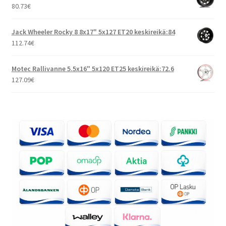
80.73
€
Jack Wheeler Rocky 8 8x17" 5x127 ET20 keskireikä:84
112.74
€
Motec Rallivanne 5.5x16" 5x120 ET25 keskireikä:72.6
127.09
€