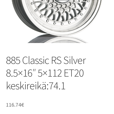
885 Classic RS Silver
8.5×16″ 5×112 ET20
keskireikä:74.1
116.74
€