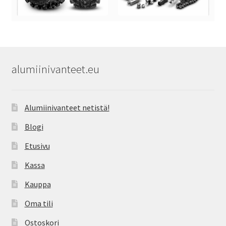
alumiinivanteet.eu
Alumiinivanteet netistä!
Blogi
Etusivu
Kassa
Kauppa
Oma tili
Ostoskori