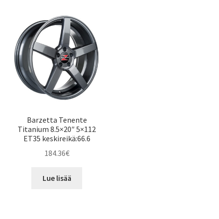
Barzetta Tenente
Titanium 8.5×20″ 5×112
ET35 keskireikä:66.6
184.36
€
Lue lisää