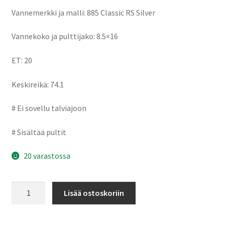
Vannemerkki ja malli: 885 Classic RS Silver
Vannekoko ja pulttijako: 8.5×16
ET: 20
Keskireikä: 74.1
# Ei sovellu talviajoon
# Sisältää pultit
20 varastossa
885
Lisää ostoskoriin
Classic
RS