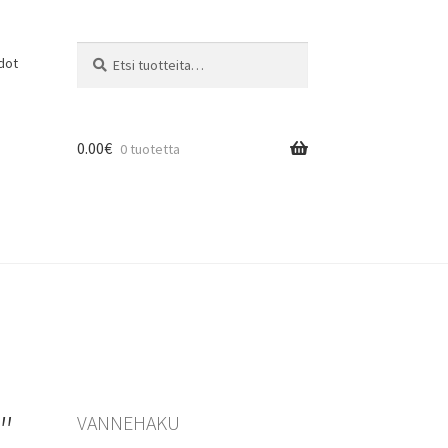
Etsi:
Haku
dot
0.00
€
0 tuotetta
″
VANNEHAKU