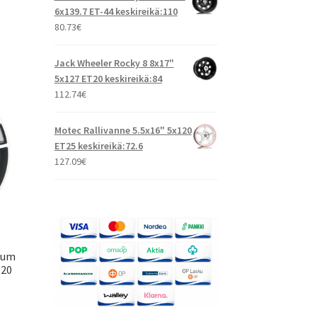
6x139.7 ET-44 keskireikä:110
80.73
€
Jack Wheeler Rocky 8 8x17"
5x127 ET20 keskireikä:84
112.74
€
Motec Rallivanne 5.5x16" 5x120
ET25 keskireikä:72.6
127.09
€
ium
120