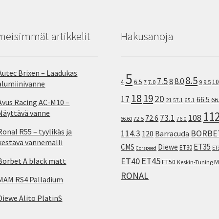
meisimmät artikkelit
Hakusanoja
Autec Brixen – Laadukas
5
8.5
7.5
8.0
8
10
4
6.5
7
7.0
9
9.5
alumiinivanne
18
19
20
17
66.5
66
21
57.1
65.1
Avus Racing AC-M10 –
Näyttävä vanne
11
73.1
108
72.6
72.5
66.60
76.0
Ronal R55 – tyylikäs ja
114.3
BORBE
120
Barracuda
kestävä vannemalli
ET35
CMS
Diewe
ET30
ET
Corspeed
ET45
ET40
Borbet A black matt
M
ET50
Keskin-Tuning
RONAL
MAM RS4 Palladium
Diewe Alito PlatinS