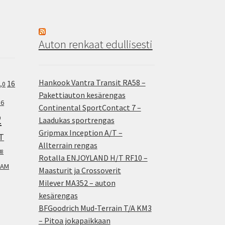
Auton renkaat edullisesti
Hankook Vantra Transit RA58 –
16
,0
Pakettiauton kesärengas
.6
Continental SportContact 7 –
2
Laadukas sportrengas
Gripmax Inception A/T –
T
Allterrain rengas
38
Rotalla ENJOYLAND H/T RF10 –
AM
Maasturit ja Crossoverit
Milever MA352 – auton
kesärengas
BFGoodrich Mud-Terrain T/A KM3
– Pitoa jokapaikkaan