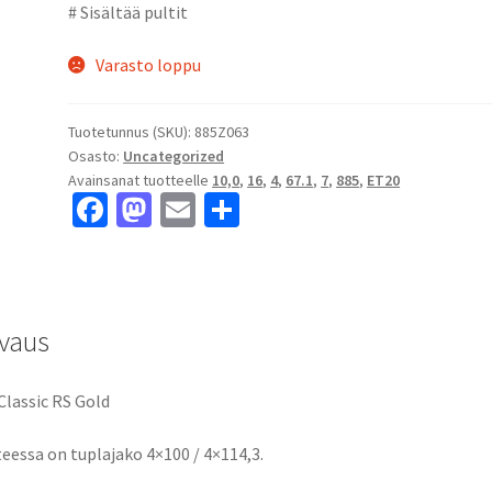
# Sisältää pultit
Varasto loppu
Tuotetunnus (SKU):
885Z063
Osasto:
Uncategorized
Avainsanat tuotteelle
10,0
,
16
,
4
,
67.1
,
7
,
885
,
ET20
Fa
M
E
S
ce
as
m
h
b
to
ai
ar
o
d
l
e
vaus
o
o
k
n
Classic RS Gold
eessa on tuplajako 4×100 / 4×114,3.