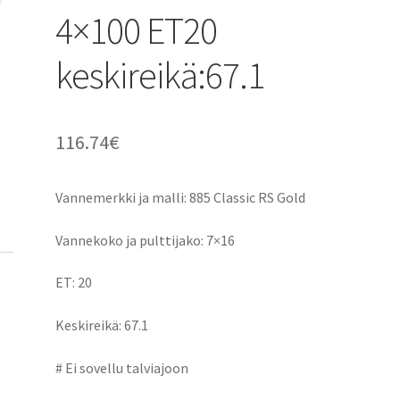
4×100 ET20
keskireikä:67.1
116.74
€
Vannemerkki ja malli: 885 Classic RS Gold
Vannekoko ja pulttijako: 7×16
ET: 20
Keskireikä: 67.1
# Ei sovellu talviajoon