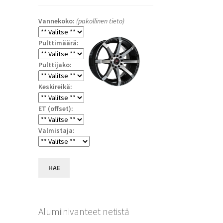
Vannekoko:
(pakollinen tieto)
Pulttimäärä:
Pulttijako:
Keskireikä:
ET (offset):
Valmistaja:
HAE
Alumiinivanteet netistä