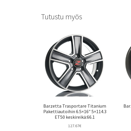
Tutustu myös
Barzetta Trasportare Titanium
Bar
Pakettiautoihin 6.5×16″ 5×114.3
ET50 keskireikä:66.1
127.67
€