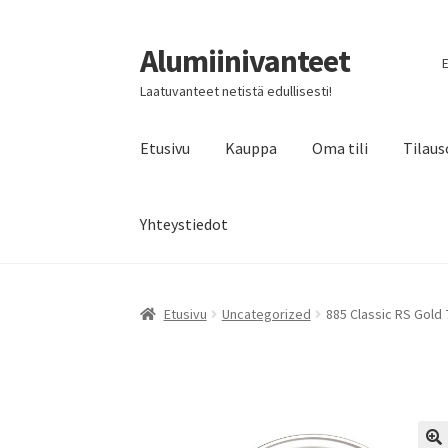
Alumiinivanteet
Siirry
Siirry
E
navigointiin
sisältöön
Laatuvanteet netistä edullisesti!
Etusivu
Kauppa
Oma tili
Tilaus
Yhteystiedot
Etusivu
Uncategorized
885 Classic RS Gold 