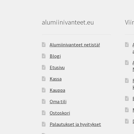
alumiinivanteet.eu
Vii
Alumiinivanteet netistä!
Blogi
Etusivu
Kassa
Kauppa
Oma tili
Ostoskori
Palautukset ja hyvitykset