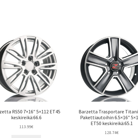
zetta RS50 7×16″ 5×112 ET45
Barzetta Trasportare Titan
keskireikä:66.6
Pakettiautoihin 6.5×16″ 5×
ET50 keskireikä:65.1
113.99
€
128.74
€