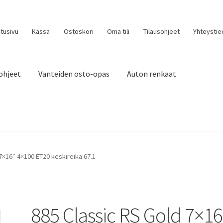
tusivu
Kassa
Ostoskori
Oma tili
Tilausohjeet
Yhteystie
ohjeet
Vanteiden osto-opas
Auton renkaat
7×16″ 4×100 ET20 keskireikä:67.1
885 Classic RS Gold 7×16