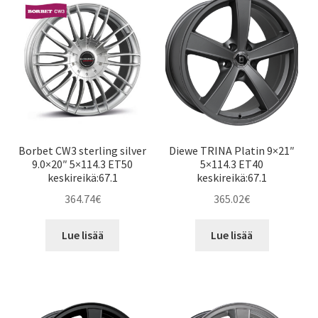
Borbet CW3 sterling silver
Diewe TRINA Platin 9×21″
9.0×20″ 5×114.3 ET50
5×114.3 ET40
keskireikä:67.1
keskireikä:67.1
364.74
€
365.02
€
Lue lisää
Lue lisää