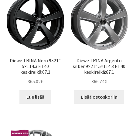
Diewe TRINA Nero 9×21″
Diewe TRINA Argento
5×114.3 ET40
silber 9×21″ 5×114.3 ET40
keskireikä:67.1
keskireikä:67.1
365.02
€
366.74
€
Lue lisää
Lisää ostoskoriin