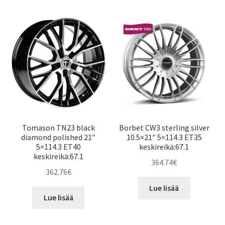
Tomason TN23 black
Borbet CW3 sterling silver
diamond polished 21″
10.5×21″ 5×114.3 ET35
5×114.3 ET40
keskireikä:67.1
keskireikä:67.1
364.74
€
362.76
€
Lue lisää
Lue lisää