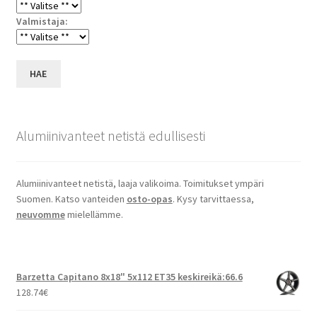
Valmistaja:
HAE
Alumiinivanteet netistä edullisesti
Alumiinivanteet netistä, laaja valikoima. Toimitukset ympäri
Suomen. Katso vanteiden
osto-opas
. Kysy tarvittaessa,
neuvomme
mielellämme.
Barzetta Capitano 8x18" 5x112 ET35 keskireikä:66.6
128.74
€