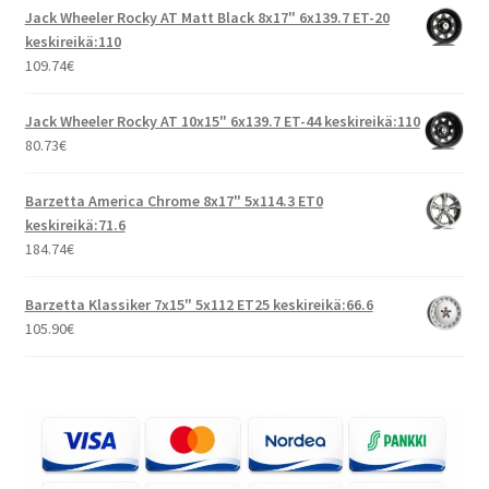
Jack Wheeler Rocky AT Matt Black 8x17" 6x139.7 ET-20
keskireikä:110
109.74
€
Jack Wheeler Rocky AT 10x15" 6x139.7 ET-44 keskireikä:110
80.73
€
Barzetta America Chrome 8x17" 5x114.3 ET0
keskireikä:71.6
184.74
€
Barzetta Klassiker 7x15" 5x112 ET25 keskireikä:66.6
105.90
€