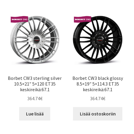
Borbet CW3 sterling silver
Borbet CW3 black glossy
10.5×21″ 5×120 ET35
8.5×19″ 5×114.3 ET35
keskireikä:67.1
keskireikä:67.1
364.74
€
364.74
€
Lue lisää
Lisää ostoskoriin