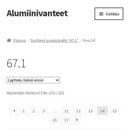
Alumiinivanteet
Siirry
Siirry
Valikko
navigointiin
sisältöön
Etusivu
Etusivu
Tuotteet avainsanalla “67.1”
Sivu 14
Kauppa
67.1
Oma tili
Tilausohjeet
Vanteiden osto-opas
Halvin
Näytetään tulokset 196–210 / 252
ensin
Auton renkaat
1
2
3
…
11
12
13
14
15
Yhteystiedot
16
17