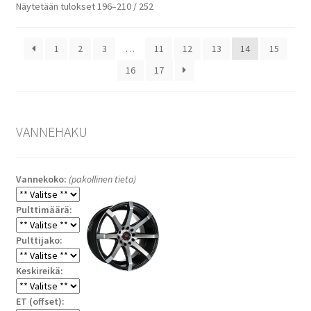
Halvin
Näytetään tulokset 196–210 / 252
ensin
1
2
3
…
11
12
13
14
15
16
17
VANNEHAKU
Vannekoko:
(pakollinen tieto)
Pulttimäärä:
Pulttijako:
Keskireikä:
ET (offset):